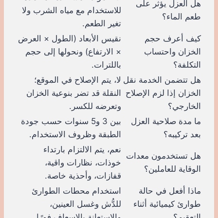
هل العزل يؤثر على
للاستخدام مع مياه الشرب ولا
طعم الماء؟
تغير الطعم.
كيف أعرف حجم
نقيس الأبعاد (الطول × العرض
الخزان واحتساب
× الارتفاع) ونحولها إلى حجم
التكلفة؟
باللترات.
هل تتضمن الخدمة نقل
لا، يتم الإصلاح في الموقع؛
الخزان إذا لزم الإصلاح
النقلة قد تضر بنوعية الخزان
الخارجي؟
وتعرضه للكسر.
ما مدة صلاحية العزل
بين 3 و5 سنوات حسب جودة
بعد تركيبه؟
الطبقة وظروف الاستخدام.
نعم، يتم الالتزام بارتداء
هل تستخدمون معدات
خوذات، نظارات واقية،
الوقاية للعاملين؟
قفازات، وأحذية خاصة.
ماذا أفعل في حالة
استخدام محطات الطوارئ
طوارئ كيميائية أثناء
للدُّش وغسل العينين،
التعقيم؟
والاستعانة بالإسعاف فورًا.