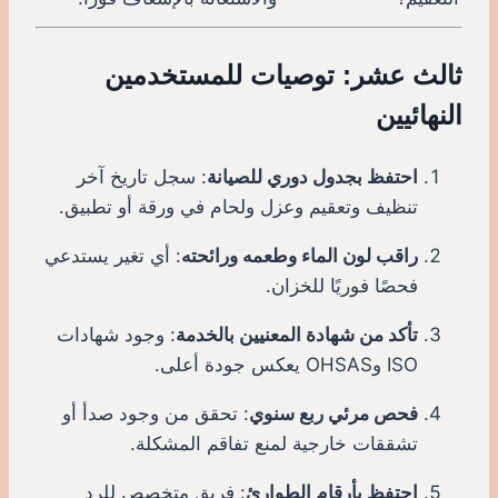
ثالث عشر: توصيات للمستخدمين
النهائيين
احتفظ بجدول دوري للصيانة
: سجل تاريخ آخر
تنظيف وتعقيم وعزل ولحام في ورقة أو تطبيق.
راقب لون الماء وطعمه ورائحته
: أي تغير يستدعي
فحصًا فوريًا للخزان.
تأكد من شهادة المعنيين بالخدمة
: وجود شهادات
ISO وOHSAS يعكس جودة أعلى.
فحص مرئي ربع سنوي
: تحقق من وجود صدأ أو
تشققات خارجية لمنع تفاقم المشكلة.
احتفظ بأرقام الطوارئ
: فريق متخصص للرد