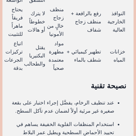
منظف
يحتاج
النوافذ
رفع بالرافعة +
لا يترك
زجاج
فريقاً
الخارجية
منظف زجاج
خطوطاً
خالٍ من
ماهراً
العالية
شفاف
أو هالات
الأمونيا
للتثبيت
مواد
اتباع
يقتل
خزانات
تطهير كيميائي +
مطهرة
تركيزات
البكتيريا
المياه
شطف بالماء
معتمدة
الجرعات
والطحالب
صحياً
بدقة
نصيحة تقنية
عند تنظيف الرخام، يفضَّل إجراء اختبار على بقعة
صغيرة غير مرئية أولاً لضمان عدم تآكل السطح.
استخدام المنظفات القلوية الخفيفة يساهم في
تحييد الأحماض السطحية ويطيل عمر البلاط