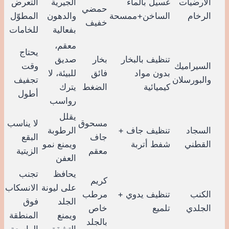
الأرضيات
غسيل بالماء
الجيرية
التعرض
حمضي
الرخام
الساخن+ممسحة
والدهون
المطوّل
خفيف
بفعالية
للخامات
معقم،
يحتاج
تنظيف بالبخار
بخار
صديق
السيراميك
وقت
بدون مواد
فائق
للبيئة، لا
والبورسلان
تجفيف
كيميائية
الضغط
يترك
أطول
رواسب
يقلل
مسحوق
لا يناسب
السجاد
تنظيف جاف +
الرطوبة
جاف
البقع
القطني
شفط أتربة
ويمنع نمو
معقم
الزيتية
العفن
يحافظ
تجنب
كريم
على ليونة
الانسكاب
الكنب
تنظيف يدوي +
مرطب
الجلد
فوق
الجلدي
تلميع
خاص
ويمنع
المنطقة
بالجلد
التشقق
الواسعة