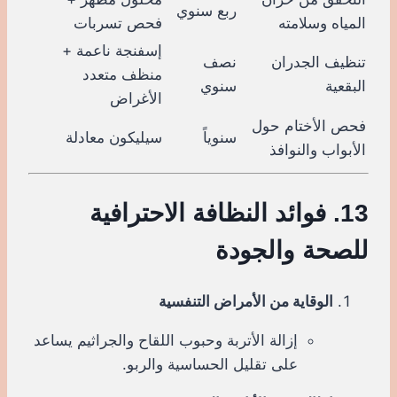
ربع سنوي
المياه وسلامته
فحص تسربات
إسفنجة ناعمة +
تنظيف الجدران
نصف
منظف متعدد
البقعية
سنوي
الأغراض
فحص الأختام حول
سنوياً
سيليكون معادلة
الأبواب والنوافذ
13. فوائد النظافة الاحترافية
للصحة والجودة
الوقاية من الأمراض التنفسية
إزالة الأتربة وحبوب اللقاح والجراثيم يساعد
على تقليل الحساسية والربو.