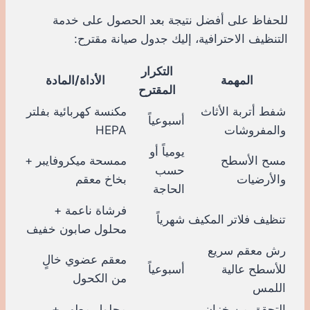
للحفاظ على أفضل نتيجة بعد الحصول على خدمة
التنظيف الاحترافية، إليك جدول صيانة مقترح:
التكرار
المهمة
الأداة/المادة
المقترح
شفط أتربة الأثاث
مكنسة كهربائية بفلتر
أسبوعياً
والمفروشات
HEPA
يومياً أو
مسح الأسطح
ممسحة ميكروفايبر +
حسب
والأرضيات
بخاخ معقم
الحاجة
فرشاة ناعمة +
تنظيف فلاتر المكيف
شهرياً
محلول صابون خفيف
رش معقم سريع
معقم عضوي خالٍ
للأسطح عالية
أسبوعياً
من الكحول
اللمس
التحقق من خزان
محلول مطهر +