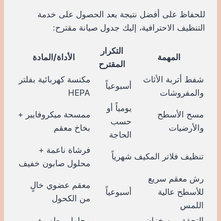
للحفاظ على أفضل نتيجة بعد الحصول على خدمة
التنظيف الاحترافية، إليك جدول صيانة مقترح:
التكرار
المهمة
الأداة/المادة
المقترح
شفط أتربة الأثاث
مكنسة كهربائية بفلتر
أسبوعياً
والمفروشات
HEPA
يومياً أو
مسح الأسطح
ممسحة ميكروفايبر +
حسب
والأرضيات
بخاخ معقم
الحاجة
فرشاة ناعمة +
تنظيف فلاتر المكيف
شهرياً
محلول صابون خفيف
رش معقم سريع
معقم عضوي خالٍ
للأسطح عالية
أسبوعياً
من الكحول
اللمس
التحقق من خزان
محلول مطهر +