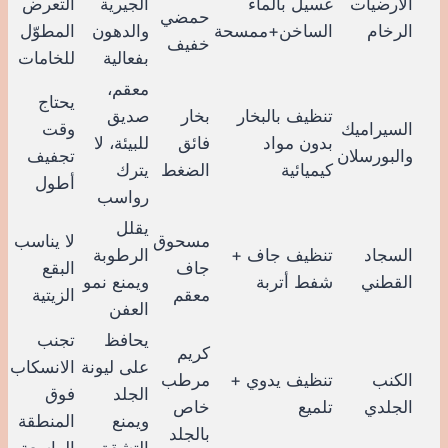
الأرضيات
غسيل بالماء
الجيرية
التعرض
حمضي
الرخام
الساخن+ممسحة
والدهون
المطوّل
خفيف
بفعالية
للخامات
معقم،
يحتاج
تنظيف بالبخار
بخار
صديق
السيراميك
وقت
بدون مواد
فائق
للبيئة، لا
والبورسلان
تجفيف
كيميائية
الضغط
يترك
أطول
رواسب
يقلل
مسحوق
لا يناسب
السجاد
تنظيف جاف +
الرطوبة
جاف
البقع
القطني
شفط أتربة
ويمنع نمو
معقم
الزيتية
العفن
يحافظ
تجنب
كريم
على ليونة
الانسكاب
الكنب
تنظيف يدوي +
مرطب
الجلد
فوق
الجلدي
تلميع
خاص
ويمنع
المنطقة
بالجلد
التشقق
الواسعة