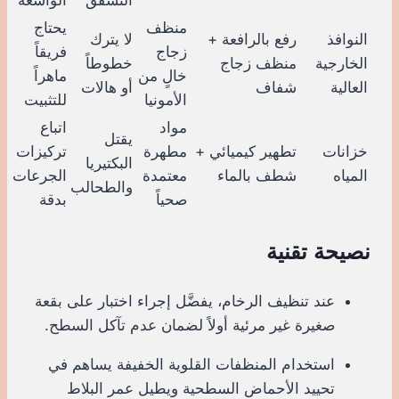
منظف
يحتاج
النوافذ
رفع بالرافعة +
لا يترك
زجاج
فريقاً
الخارجية
منظف زجاج
خطوطاً
خالٍ من
ماهراً
العالية
شفاف
أو هالات
الأمونيا
للتثبيت
مواد
اتباع
يقتل
خزانات
تطهير كيميائي +
مطهرة
تركيزات
البكتيريا
المياه
شطف بالماء
معتمدة
الجرعات
والطحالب
صحياً
بدقة
نصيحة تقنية
عند تنظيف الرخام، يفضَّل إجراء اختبار على بقعة
صغيرة غير مرئية أولاً لضمان عدم تآكل السطح.
استخدام المنظفات القلوية الخفيفة يساهم في
تحييد الأحماض السطحية ويطيل عمر البلاط