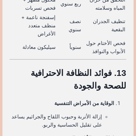
ربع سنوي
المياه وسلامته
فحص تسربات
إسفنجة ناعمة +
تنظيف الجدران
نصف
منظف متعدد
البقعية
سنوي
الأغراض
فحص الأختام حول
سنوياً
سيليكون معادلة
الأبواب والنوافذ
13. فوائد النظافة الاحترافية
للصحة والجودة
الوقاية من الأمراض التنفسية
إزالة الأتربة وحبوب اللقاح والجراثيم يساعد
على تقليل الحساسية والربو.