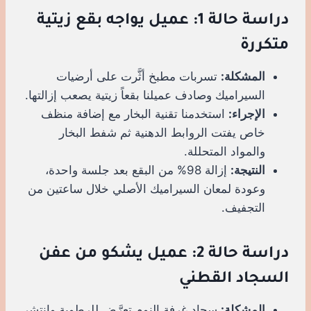
دراسة حالة 1: عميل يواجه بقع زيتية
متكررة
المشكلة:
تسربات مطبخ أثَّرت على أرضيات
السيراميك وصادف عميلنا بقعاً زيتية يصعب إزالتها.
الإجراء:
استخدمنا تقنية البخار مع إضافة منظف
خاص يفتت الروابط الدهنية ثم شفط البخار
والمواد المتحللة.
النتيجة:
إزالة 98% من البقع بعد جلسة واحدة،
وعودة لمعان السيراميك الأصلي خلال ساعتين من
التجفيف.
دراسة حالة 2: عميل يشكو من عفن
السجاد القطني
المشكلة:
سجاد غرفة النوم تعرَّض للرطوبة وانتشر