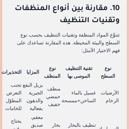
10. مقارنة بين أنواع المنظفات
وتقنيات التنظيف
تتنوَّع المواد المنظفة وتقنيات التنظيف بحسب نوع
السطح والبيئة المحيطة. هذه المقارنة تساعدك على
فهم الاختيار الأمثل:
نوع
تقنية التنظيف
نوع
المزايا
التحذيرات
السطح
الموصى بها
المنظف
يزيل البقع
تجنب
منظف
الأرضيات
غسيل بالماء
الجيرية
التعرض
حمضي
الرخام
الساخن+ممسحة
والدهون
المطوّل
خفيف
بفعالية
للخامات
معقم،
يحتاج
تنظيف بالبخار
بخار
صديق
السيراميك
وقت