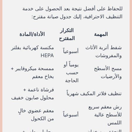
للحفاظ على أفضل نتيجة بعد الحصول على خدمة
التنظيف الاحترافية، إليك جدول صيانة مقترح:
التكرار
المهمة
الأداة/المادة
المقترح
شفط أتربة الأثاث
مكنسة كهربائية بفلتر
أسبوعياً
والمفروشات
HEPA
يومياً أو
مسح الأسطح
ممسحة ميكروفايبر +
حسب
والأرضيات
بخاخ معقم
الحاجة
فرشاة ناعمة +
تنظيف فلاتر المكيف
شهرياً
محلول صابون خفيف
رش معقم سريع
معقم عضوي خالٍ
للأسطح عالية
أسبوعياً
من الكحول
اللمس
التحقق من خزان
محلول مطهر +