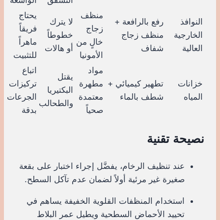
منظف
يحتاج
النوافذ
رفع بالرافعة +
لا يترك
زجاج
فريقاً
الخارجية
منظف زجاج
خطوطاً
خالٍ من
ماهراً
العالية
شفاف
أو هالات
الأمونيا
للتثبيت
مواد
اتباع
يقتل
خزانات
تطهير كيميائي +
مطهرة
تركيزات
البكتيريا
المياه
شطف بالماء
معتمدة
الجرعات
والطحالب
صحياً
بدقة
نصيحة تقنية
عند تنظيف الرخام، يفضَّل إجراء اختبار على بقعة
صغيرة غير مرئية أولاً لضمان عدم تآكل السطح.
استخدام المنظفات القلوية الخفيفة يساهم في
تحييد الأحماض السطحية ويطيل عمر البلاط