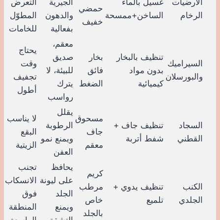
الأرضيات
غسيل بالماء
الجيرية
التعرض
حمضي
الرخام
الساخن+ممسحة
والدهون
المطوّل
خفيف
بفعالية
للخامات
معقم،
يحتاج
تنظيف بالبخار
بخار
صديق
السيراميك
وقت
بدون مواد
فائق
للبيئة، لا
والبورسلان
تجفيف
كيميائية
الضغط
يترك
أطول
رواسب
يقلل
مسحوق
لا يناسب
السجاد
تنظيف جاف +
الرطوبة
جاف
البقع
القطني
شفط أتربة
ويمنع نمو
معقم
الزيتية
العفن
يحافظ
تجنب
كريم
على ليونة
الانسكاب
الكنب
تنظيف يدوي +
مرطب
الجلد
فوق
الجلدي
تلميع
خاص
ويمنع
المنطقة
بالجلد
التشقق
الواسعة