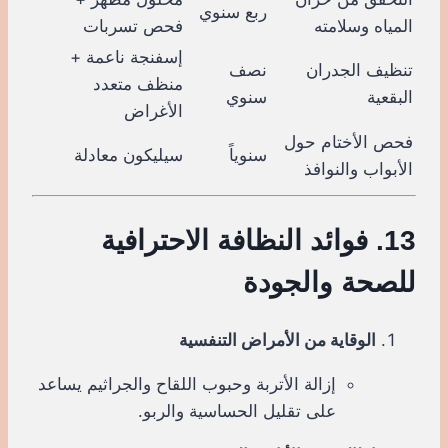
ربع سنوي
المياه وسلامته
فحص تسربات
إسفنجة ناعمة +
تنظيف الجدران
نصف
منظف متعدد
البقعية
سنوي
الأغراض
فحص الأختام حول
سنوياً
سيليكون معادلة
الأبواب والنوافذ
13. فوائد النظافة الاحترافية
للصحة والجودة
الوقاية من الأمراض التنفسية
إزالة الأتربة وحبوب اللقاح والجراثيم يساعد
على تقليل الحساسية والربو.