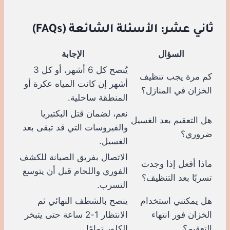
ثاني عشر: الأسئلة الشائعة (FAQs)
السؤال
الإجابة
يُنصح كل 6 أشهر، أو كل 3
كم مرة يجب تنظيف
أشهر إن كانت المياه عكرة أو
الخزان في المنازل؟
المنطقة ساحلية.
نعم، لضمان قتل البكتيريا
هل التعقيم بعد الغسيل
والفيروسات التي قد تبقى بعد
ضروري؟
الغسيل.
الاتصال بفريق الصيانة للكشف
ماذا أفعل إذا وجدت
الفوري واللحام قبل أن يتوسع
تسربًا بعد التنظيف؟
التسرب.
هل يمكنني استخدام
ينصح بالشطف النهائي ثم
الخزان فور انتهاء
الانتظار 1-2 ساعة حتى يتبخر
التعقيم؟
الكلور تمامًا.