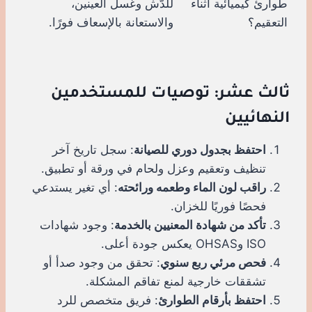
طوارئ كيميائية أثناء
للدُّش وغسل العينين،
التعقيم؟
والاستعانة بالإسعاف فورًا.
ثالث عشر: توصيات للمستخدمين
النهائيين
احتفظ بجدول دوري للصيانة
: سجل تاريخ آخر
تنظيف وتعقيم وعزل ولحام في ورقة أو تطبيق.
راقب لون الماء وطعمه ورائحته
: أي تغير يستدعي
فحصًا فوريًا للخزان.
تأكد من شهادة المعنيين بالخدمة
: وجود شهادات
ISO وOHSAS يعكس جودة أعلى.
فحص مرئي ربع سنوي
: تحقق من وجود صدأ أو
تشققات خارجية لمنع تفاقم المشكلة.
احتفظ بأرقام الطوارئ
: فريق متخصص للرد