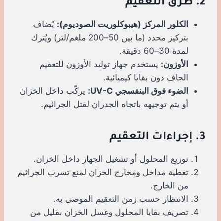
2. طرق التعقيم
الكلور المركز (هيبوكلوريت الصوديوم):
يُضاف
بتركيز محدد (ما بين 50–200 ملغم/لتر) ويُترك
لمدة 30–60 دقيقة.
الأوزون:
يستخدم جهاز توليد الأوزون للتعقيم
الجاف دون بقايا كيميائية.
الضوء فوق البنفسجي UV-C:
يركّب داخل الخزان
أو يتم توجيهه باتجاه الجدران لقتل الجراثيم.
3. إجراءات التعقيم
توزيع المحلول أو تشغيل الجهاز داخل الخزان.
تغطية مداخل ومخارج الخزان لمنع تسرب الجراثيم
من الخارج.
الانتظار حسب زمن التعقيم الموصى به.
تصريف بقايا المحلول وغسل الخزان بقليل من