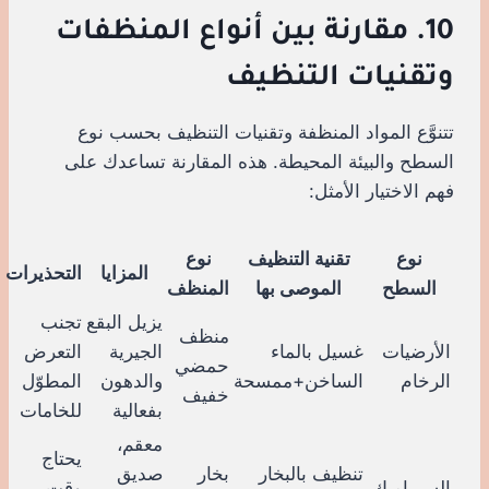
10. مقارنة بين أنواع المنظفات
وتقنيات التنظيف
تتنوَّع المواد المنظفة وتقنيات التنظيف بحسب نوع
السطح والبيئة المحيطة. هذه المقارنة تساعدك على
فهم الاختيار الأمثل:
نوع
تقنية التنظيف
نوع
المزايا
التحذيرات
السطح
الموصى بها
المنظف
يزيل البقع
تجنب
منظف
الأرضيات
غسيل بالماء
الجيرية
التعرض
حمضي
الرخام
الساخن+ممسحة
والدهون
المطوّل
خفيف
بفعالية
للخامات
معقم،
يحتاج
تنظيف بالبخار
بخار
صديق
السيراميك
وقت