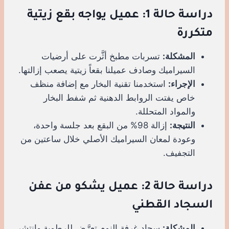
دراسة حالة 1: عميل يواجه بقع زيتية
متكررة
المشكلة:
تسربات مطبخ أثَّرت على أرضيات
السيراميك وصادف عميلنا بقعاً زيتية يصعب إزالتها.
الإجراء:
استخدمنا تقنية البخار مع إضافة منظف
خاص يفتت الروابط الدهنية ثم شفط البخار
والمواد المتحللة.
النتيجة:
إزالة 98% من البقع بعد جلسة واحدة،
وعودة لمعان السيراميك الأصلي خلال ساعتين من
التجفيف.
دراسة حالة 2: عميل يشكو من عفن
السجاد القطني
المشكلة:
سجاد غرفة النوم تعرَّض للرطوبة وانتشر