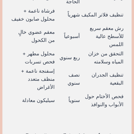
الحاجة
فرشاة ناعمة +
تنظيف فلاتر المكيف
شهرياً
محلول صابون خفيف
رش معقم سريع
معقم عضوي خالٍ
للأسطح عالية
أسبوعياً
من الكحول
اللمس
التحقق من خزان
محلول مطهر +
ربع سنوي
المياه وسلامته
فحص تسربات
إسفنجة ناعمة +
تنظيف الجدران
نصف
منظف متعدد
البقعية
سنوي
الأغراض
فحص الأختام حول
سنوياً
سيليكون معادلة
الأبواب والنوافذ