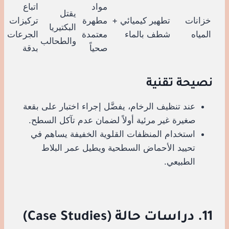
مواد
اتباع
يقتل
خزانات
تطهير كيميائي +
مطهرة
تركيزات
البكتيريا
المياه
شطف بالماء
معتمدة
الجرعات
والطحالب
صحياً
بدقة
نصيحة تقنية
عند تنظيف الرخام، يفضَّل إجراء اختبار على بقعة
صغيرة غير مرئية أولاً لضمان عدم تآكل السطح.
استخدام المنظفات القلوية الخفيفة يساهم في
تحييد الأحماض السطحية ويطيل عمر البلاط
الطبيعي.
11. دراسات حالة (Case Studies)