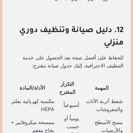
12. دليل صيانة وتنظيف دوري
منزلي
للحفاظ على أفضل نتيجة بعد الحصول على خدمة
التنظيف الاحترافية، إليك جدول صيانة مقترح:
التكرار
المهمة
الأداة/المادة
المقترح
شفط أتربة الأثاث
مكنسة كهربائية بفلتر
أسبوعياً
والمفروشات
HEPA
يومياً أو
مسح الأسطح
ممسحة ميكروفايبر +
حسب
والأرضيات
بخاخ معقم