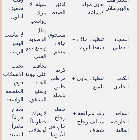
بدون مواد
فائق
للبيئة، لا
والبورسلان
تجفيف
كيميائية
الضغط
يترك
أطول
رواسب
يقلل
مسحوق
لا يناسب
السجاد
تنظيف جاف +
الرطوبة
جاف
البقع
القطني
شفط أتربة
ويمنع نمو
معقم
الزيتية
العفن
يحافظ
تجنب
كريم
على ليونة
الانسكاب
الكنب
تنظيف يدوي +
مرطب
الجلد
فوق
الجلدي
تلميع
خاص
ويمنع
المنطقة
بالجلد
التشقق
الواسعة
منظف
يحتاج
النوافذ
رفع بالرافعة +
لا يترك
زجاج
فريقاً
الخارجية
منظف زجاج
خطوطاً
خالٍ من
ماهراً
العالية
شفاف
أو هالات
الأمونيا
للتثبيت