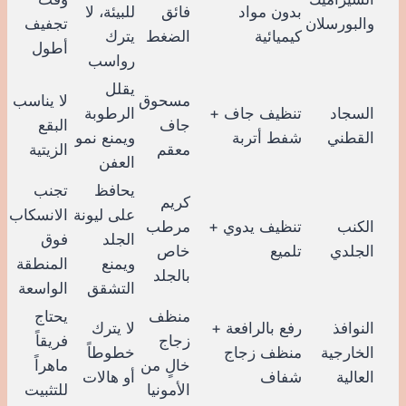
بدون مواد
فائق
للبيئة، لا
والبورسلان
تجفيف
كيميائية
الضغط
يترك
أطول
رواسب
يقلل
مسحوق
لا يناسب
السجاد
تنظيف جاف +
الرطوبة
جاف
البقع
القطني
شفط أتربة
ويمنع نمو
معقم
الزيتية
العفن
يحافظ
تجنب
كريم
على ليونة
الانسكاب
الكنب
تنظيف يدوي +
مرطب
الجلد
فوق
الجلدي
تلميع
خاص
ويمنع
المنطقة
بالجلد
التشقق
الواسعة
منظف
يحتاج
النوافذ
رفع بالرافعة +
لا يترك
زجاج
فريقاً
الخارجية
منظف زجاج
خطوطاً
خالٍ من
ماهراً
العالية
شفاف
أو هالات
الأمونيا
للتثبيت