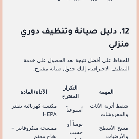
12. دليل صيانة وتنظيف دوري
منزلي
للحفاظ على أفضل نتيجة بعد الحصول على خدمة
التنظيف الاحترافية، إليك جدول صيانة مقترح:
التكرار
المهمة
الأداة/المادة
المقترح
شفط أتربة الأثاث
مكنسة كهربائية بفلتر
أسبوعياً
والمفروشات
HEPA
يومياً أو
مسح الأسطح
ممسحة ميكروفايبر +
حسب
والأرضيات
بخاخ معقم