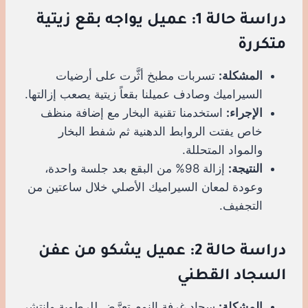
دراسة حالة 1: عميل يواجه بقع زيتية
متكررة
المشكلة:
تسربات مطبخ أثَّرت على أرضيات
السيراميك وصادف عميلنا بقعاً زيتية يصعب إزالتها.
الإجراء:
استخدمنا تقنية البخار مع إضافة منظف
خاص يفتت الروابط الدهنية ثم شفط البخار
والمواد المتحللة.
النتيجة:
إزالة 98% من البقع بعد جلسة واحدة،
وعودة لمعان السيراميك الأصلي خلال ساعتين من
التجفيف.
دراسة حالة 2: عميل يشكو من عفن
السجاد القطني
المشكلة:
سجاد غرفة النوم تعرَّض للرطوبة وانتشر