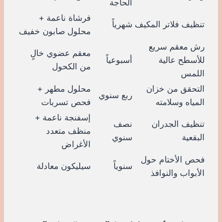
الحاجة
فرشاة ناعمة +
تنظيف فلاتر المكيف
شهرياً
محلول صابون خفيف
رش معقم سريع
معقم عضوي خالٍ
للأسطح عالية
أسبوعياً
من الكحول
اللمس
التحقق من خزان
محلول مطهر +
ربع سنوي
المياه وسلامته
فحص تسربات
إسفنجة ناعمة +
تنظيف الجدران
نصف
منظف متعدد
البقعية
سنوي
الأغراض
فحص الأختام حول
سنوياً
سيليكون معادلة
الأبواب والنوافذ