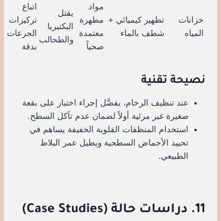
مواد
اتباع
يقتل
خزانات
تطهير كيميائي +
مطهرة
تركيزات
البكتيريا
المياه
شطف بالماء
معتمدة
الجرعات
والطحالب
صحياً
بدقة
نصيحة تقنية
عند تنظيف الرخام، يفضَّل إجراء اختبار على بقعة
صغيرة غير مرئية أولاً لضمان عدم تآكل السطح.
استخدام المنظفات القلوية الخفيفة يساهم في
تحييد الأحماض السطحية ويطيل عمر البلاط
الطبيعي.
11. دراسات حالة (Case Studies)