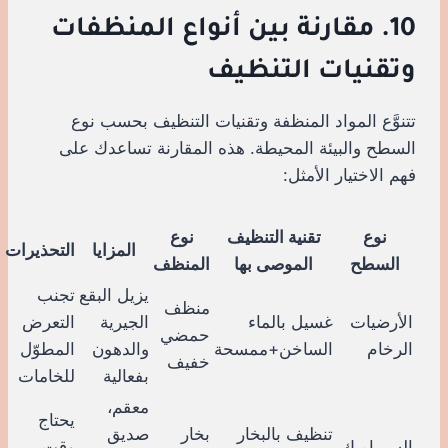
10. مقارنة بين أنواع المنظفات
وتقنيات التنظيف
تتنوَّع المواد المنظفة وتقنيات التنظيف بحسب نوع
السطح والبيئة المحيطة. هذه المقارنة تساعدك على
فهم الاختيار الأمثل:
نوع
تقنية التنظيف
نوع
المزايا
التحذيرات
السطح
الموصى بها
المنظف
يزيل البقع
تجنب
منظف
الأرضيات
غسيل بالماء
الجيرية
التعرض
حمضي
الرخام
الساخن+ممسحة
والدهون
المطوّل
خفيف
بفعالية
للخامات
معقم،
يحتاج
تنظيف بالبخار
بخار
صديق
السيراميك
وقت