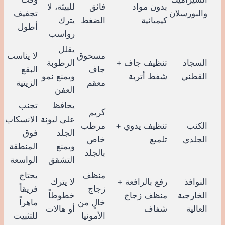
بدون مواد
فائق
للبيئة، لا
والبورسلان
تجفيف
كيميائية
الضغط
يترك
أطول
رواسب
يقلل
مسحوق
لا يناسب
السجاد
تنظيف جاف +
الرطوبة
جاف
البقع
القطني
شفط أتربة
ويمنع نمو
معقم
الزيتية
العفن
يحافظ
تجنب
كريم
على ليونة
الانسكاب
الكنب
تنظيف يدوي +
مرطب
الجلد
فوق
الجلدي
تلميع
خاص
ويمنع
المنطقة
بالجلد
التشقق
الواسعة
منظف
يحتاج
النوافذ
رفع بالرافعة +
لا يترك
زجاج
فريقاً
الخارجية
منظف زجاج
خطوطاً
خالٍ من
ماهراً
العالية
شفاف
أو هالات
الأمونيا
للتثبيت