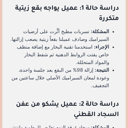
دراسة حالة 1: عميل يواجه بقع زيتية
متكررة
المشكلة:
تسربات مطبخ أثَّرت على أرضيات
السيراميك وصادف عميلنا بقعاً زيتية يصعب إزالتها.
الإجراء:
استخدمنا تقنية البخار مع إضافة منظف
خاص يفتت الروابط الدهنية ثم شفط البخار
والمواد المتحللة.
النتيجة:
إزالة 98% من البقع بعد جلسة واحدة،
وعودة لمعان السيراميك الأصلي خلال ساعتين من
التجفيف.
دراسة حالة 2: عميل يشكو من عفن
السجاد القطني
المشكلة:
سجاد غرفة النوم تعرَّض للرطوبة وانتشر