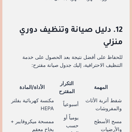
12. دليل صيانة وتنظيف دوري
منزلي
للحفاظ على أفضل نتيجة بعد الحصول على خدمة
التنظيف الاحترافية، إليك جدول صيانة مقترح:
التكرار
المهمة
الأداة/المادة
المقترح
شفط أتربة الأثاث
مكنسة كهربائية بفلتر
أسبوعياً
والمفروشات
HEPA
يومياً أو
مسح الأسطح
ممسحة ميكروفايبر +
حسب
والأرضيات
بخاخ معقم