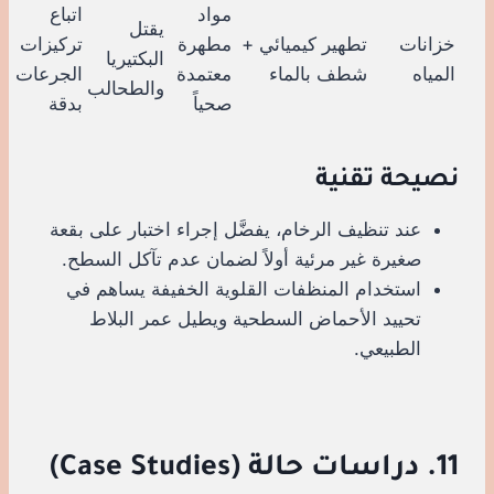
مواد
اتباع
يقتل
خزانات
تطهير كيميائي +
مطهرة
تركيزات
البكتيريا
المياه
شطف بالماء
معتمدة
الجرعات
والطحالب
صحياً
بدقة
نصيحة تقنية
عند تنظيف الرخام، يفضَّل إجراء اختبار على بقعة
صغيرة غير مرئية أولاً لضمان عدم تآكل السطح.
استخدام المنظفات القلوية الخفيفة يساهم في
تحييد الأحماض السطحية ويطيل عمر البلاط
الطبيعي.
11. دراسات حالة (Case Studies)