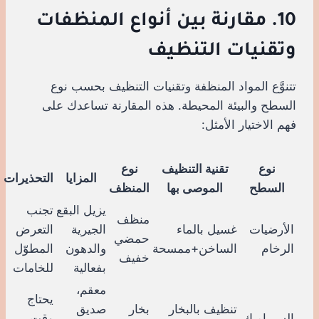
10. مقارنة بين أنواع المنظفات
وتقنيات التنظيف
تتنوَّع المواد المنظفة وتقنيات التنظيف بحسب نوع
السطح والبيئة المحيطة. هذه المقارنة تساعدك على
فهم الاختيار الأمثل:
نوع
تقنية التنظيف
نوع
المزايا
التحذيرات
السطح
الموصى بها
المنظف
يزيل البقع
تجنب
منظف
الأرضيات
غسيل بالماء
الجيرية
التعرض
حمضي
الرخام
الساخن+ممسحة
والدهون
المطوّل
خفيف
بفعالية
للخامات
معقم،
يحتاج
تنظيف بالبخار
بخار
صديق
السيراميك
وقت