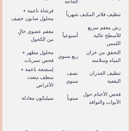
الحاجة
فرشاة ناعمة +
تنظيف فلاتر المكيف
شهرياً
محلول صابون خفيف
رش معقم سريع
معقم عضوي خالٍ
للأسطح عالية
أسبوعياً
من الكحول
اللمس
التحقق من خزان
محلول مطهر +
ربع سنوي
المياه وسلامته
فحص تسربات
إسفنجة ناعمة +
تنظيف الجدران
نصف
منظف متعدد
البقعية
سنوي
الأغراض
فحص الأختام حول
سنوياً
سيليكون معادلة
الأبواب والنوافذ