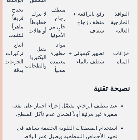
منظف
يحتاج
النوافذ
رفع بالرافعة +
لا يترك
زجاج
فريقاً
الخارجية
منظف زجاج
خطوطاً
خالٍ من
ماهراً
العالية
شفاف
أو هالات
الأمونيا
للتثبيت
مواد
اتباع
يقتل
خزانات
تطهير كيميائي +
مطهرة
تركيزات
البكتيريا
المياه
شطف بالماء
معتمدة
الجرعات
والطحالب
صحياً
بدقة
نصيحة تقنية
عند تنظيف الرخام، يفضَّل إجراء اختبار على بقعة
صغيرة غير مرئية أولاً لضمان عدم تآكل السطح.
استخدام المنظفات القلوية الخفيفة يساهم في
تحييد الأحماض السطحية ويطيل عمر البلاط