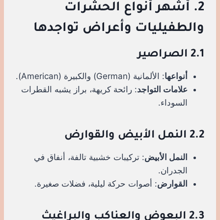
2. أشهر أنواع الحشرات
والطفيليات وأعراض تواجدها
2.1 الصراصير
أنواعها
: الألمانية (German) والكبيرة (American).
علامات التواجد
: رائحة كريهة، براز يشبه القطرات
السوداء.
2.2 النمل الأبيض والقوارض
النمل الأبيض
: تركيبات خشبية تالفة، أنفاق في
الجدران.
القوارض
: أصوات حركة ليلية، فضلات صغيرة.
2.3 البعوض والعناكب والبراغيث