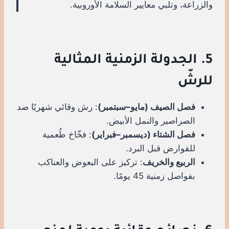
والزراعة، وتلبي معايير السلامة الأوروبية.
5. الجدولة الزمنية المثالية
للرشّ
فصل الصيف (مايو–سبتمبر)
: رش وقائي شهريًا ضد
الصراصير والنمل الأبيض.
فصل الشتاء (ديسمبر–فبراير)
: فخّاخ طُعمية
للقوارض قبل البرد.
الربيع والخريف
: تركيز على البعوض والعناكب
بفواصل زمنية 45 يومًا.