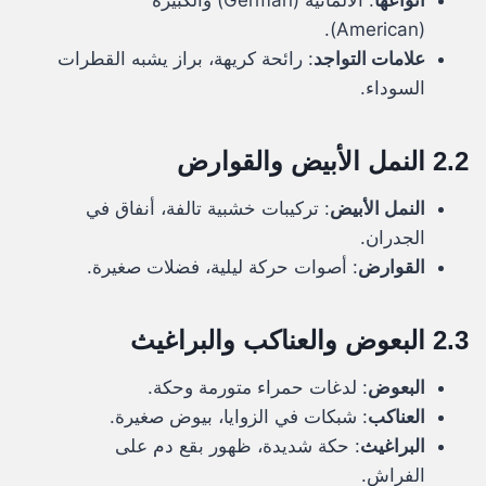
أنواعها
: الألمانية (German) والكبيرة
(American).
علامات التواجد
: رائحة كريهة، براز يشبه القطرات
السوداء.
2.2 النمل الأبيض والقوارض
النمل الأبيض
: تركيبات خشبية تالفة، أنفاق في
الجدران.
القوارض
: أصوات حركة ليلية، فضلات صغيرة.
2.3 البعوض والعناكب والبراغيث
البعوض
: لدغات حمراء متورمة وحكة.
العناكب
: شبكات في الزوايا، بيوض صغيرة.
البراغيث
: حكة شديدة، ظهور بقع دم على
الفراش.