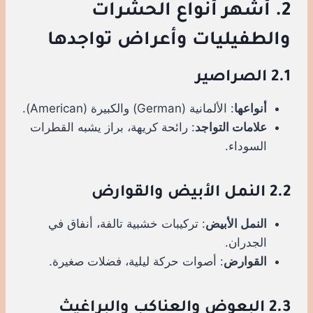
2. أشهر أنواع الحشرات
والطفيليات وأعراض تواجدها
2.1 الصراصير
أنواعها
: الألمانية (German) والكبيرة (American).
علامات التواجد
: رائحة كريهة، براز يشبه القطرات
السوداء.
2.2 النمل الأبيض والقوارض
النمل الأبيض
: تركيبات خشبية تالفة، أنفاق في
الجدران.
القوارض
: أصوات حركة ليلية، فضلات صغيرة.
2.3 البعوض والعناكب والبراغيث