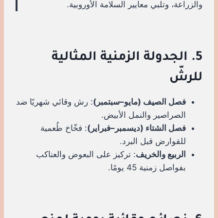
والزراعة، وتلبي معايير السلامة الأوروبية.
5. الجدولة الزمنية المثالية
للرشّ
فصل الصيف (مايو–سبتمبر)
: رش وقائي شهريًا ضد
الصراصير والنمل الأبيض.
فصل الشتاء (ديسمبر–فبراير)
: فخّاخ طُعمية
للقوارض قبل البرد.
الربيع والخريف
: تركيز على البعوض والعناكب
بفواصل زمنية 45 يومًا.