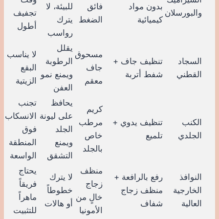
بدون مواد
فائق
للبيئة، لا
والبورسلان
تجفيف
كيميائية
الضغط
يترك
أطول
رواسب
يقلل
مسحوق
لا يناسب
السجاد
تنظيف جاف +
الرطوبة
جاف
البقع
القطني
شفط أتربة
ويمنع نمو
معقم
الزيتية
العفن
يحافظ
تجنب
كريم
على ليونة
الانسكاب
الكنب
تنظيف يدوي +
مرطب
الجلد
فوق
الجلدي
تلميع
خاص
ويمنع
المنطقة
بالجلد
التشقق
الواسعة
منظف
يحتاج
النوافذ
رفع بالرافعة +
لا يترك
زجاج
فريقاً
الخارجية
منظف زجاج
خطوطاً
خالٍ من
ماهراً
العالية
شفاف
أو هالات
الأمونيا
للتثبيت