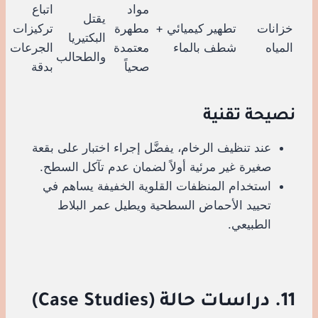
مواد
اتباع
يقتل
خزانات
تطهير كيميائي +
مطهرة
تركيزات
البكتيريا
المياه
شطف بالماء
معتمدة
الجرعات
والطحالب
صحياً
بدقة
نصيحة تقنية
عند تنظيف الرخام، يفضَّل إجراء اختبار على بقعة
صغيرة غير مرئية أولاً لضمان عدم تآكل السطح.
استخدام المنظفات القلوية الخفيفة يساهم في
تحييد الأحماض السطحية ويطيل عمر البلاط
الطبيعي.
11. دراسات حالة (Case Studies)