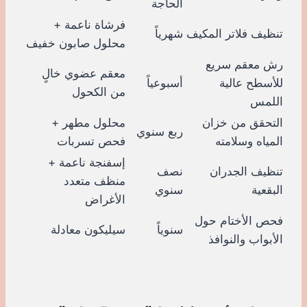
الحاجة
فرشاة ناعمة +
تنظيف فلاتر المكيف
شهرياً
محلول صابون خفيف
رش معقم سريع
معقم عضوي خالٍ
للأسطح عالية
أسبوعياً
من الكحول
اللمس
التحقق من خزان
محلول مطهر +
ربع سنوي
المياه وسلامته
فحص تسربات
إسفنجة ناعمة +
تنظيف الجدران
نصف
منظف متعدد
البقعية
سنوي
الأغراض
فحص الأختام حول
سنوياً
سيليكون معادلة
الأبواب والنوافذ