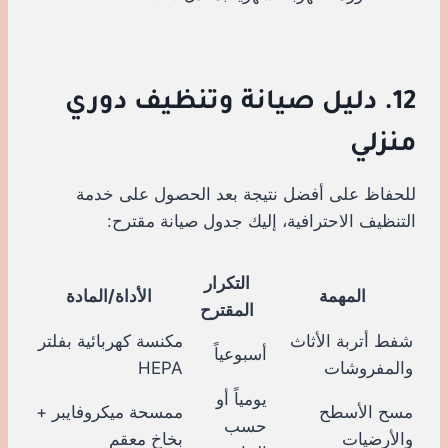
12. دليل صيانة وتنظيف دوري
منزلي
للحفاظ على أفضل نتيجة بعد الحصول على خدمة
التنظيف الاحترافية، إليك جدول صيانة مقترح:
التكرار
المهمة
الأداة/المادة
المقترح
شفط أتربة الأثاث
مكنسة كهربائية بفلتر
أسبوعياً
والمفروشات
HEPA
يومياً أو
مسح الأسطح
ممسحة ميكروفايبر +
حسب
والأرضيات
بخاخ معقم