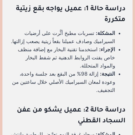
دراسة حالة 1: عميل يواجه بقع زيتية
متكررة
المشكلة:
تسربات مطبخ أثَّرت على أرضيات
السيراميك وصادف عميلنا بقعاً زيتية يصعب إزالتها.
الإجراء:
استخدمنا تقنية البخار مع إضافة منظف
خاص يفتت الروابط الدهنية ثم شفط البخار
والمواد المتحللة.
النتيجة:
إزالة 98% من البقع بعد جلسة واحدة،
وعودة لمعان السيراميك الأصلي خلال ساعتين من
التجفيف.
دراسة حالة 2: عميل يشكو من عفن
السجاد القطني
المشكلة:
سجاد غرفة النوم تعرَّض للرطوبة وانتشر