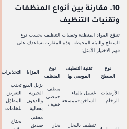
10. مقارنة بين أنواع المنظفات
وتقنيات التنظيف
تتنوَّع المواد المنظفة وتقنيات التنظيف بحسب نوع
السطح والبيئة المحيطة. هذه المقارنة تساعدك على
فهم الاختيار الأمثل:
نوع
تقنية التنظيف
نوع
المزايا
التحذيرات
السطح
الموصى بها
المنظف
يزيل البقع
تجنب
منظف
الأرضيات
غسيل بالماء
الجيرية
التعرض
حمضي
الرخام
الساخن+ممسحة
والدهون
المطوّل
خفيف
بفعالية
للخامات
معقم،
يحتاج
تنظيف بالبخار
بخار
صديق
السيراميك
وقت