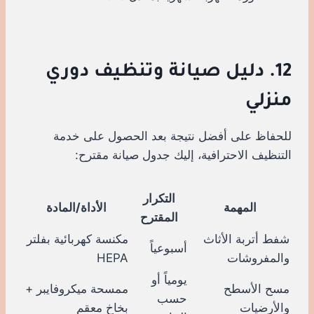
12. دليل صيانة وتنظيف دوري
منزلي
للحفاظ على أفضل نتيجة بعد الحصول على خدمة
التنظيف الاحترافية، إليك جدول صيانة مقترح:
التكرار
المهمة
الأداة/المادة
المقترح
شفط أتربة الأثاث
مكنسة كهربائية بفلتر
أسبوعياً
والمفروشات
HEPA
يومياً أو
مسح الأسطح
ممسحة ميكروفايبر +
حسب
والأرضيات
بخاخ معقم