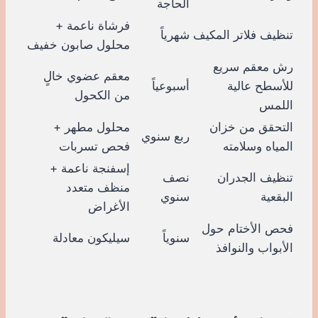
الحاجة
فرشاة ناعمة +
تنظيف فلاتر المكيف
شهرياً
محلول صابون خفيف
رش معقم سريع
معقم عضوي خالٍ
للأسطح عالية
أسبوعياً
من الكحول
اللمس
التحقق من خزان
محلول مطهر +
ربع سنوي
المياه وسلامته
فحص تسربات
إسفنجة ناعمة +
تنظيف الجدران
نصف
منظف متعدد
البقعية
سنوي
الأغراض
فحص الأختام حول
سنوياً
سيليكون معادلة
الأبواب والنوافذ