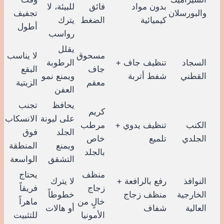
بدون مواد
فائق
للبيئة، لا
والبورسلان
تجفيف
كيميائية
الضغط
يترك
أطول
رواسب
يقلل
مسحوق
لا يناسب
السجاد
تنظيف جاف +
الرطوبة
جاف
البقع
القطني
شفط أتربة
ويمنع نمو
معقم
الزيتية
العفن
يحافظ
تجنب
كريم
على ليونة
الانسكاب
الكنب
تنظيف يدوي +
مرطب
الجلد
فوق
الجلدي
تلميع
خاص
ويمنع
المنطقة
بالجلد
التشقق
الواسعة
منظف
يحتاج
النوافذ
رفع بالرافعة +
لا يترك
زجاج
فريقاً
الخارجية
منظف زجاج
خطوطاً
خالٍ من
ماهراً
العالية
شفاف
أو هالات
الأمونيا
للتثبيت