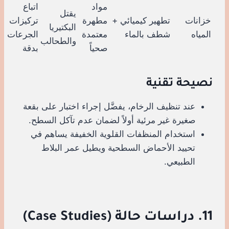
مواد
اتباع
يقتل
خزانات
تطهير كيميائي +
مطهرة
تركيزات
البكتيريا
المياه
شطف بالماء
معتمدة
الجرعات
والطحالب
صحياً
بدقة
نصيحة تقنية
عند تنظيف الرخام، يفضَّل إجراء اختبار على بقعة
صغيرة غير مرئية أولاً لضمان عدم تآكل السطح.
استخدام المنظفات القلوية الخفيفة يساهم في
تحييد الأحماض السطحية ويطيل عمر البلاط
الطبيعي.
11. دراسات حالة (Case Studies)