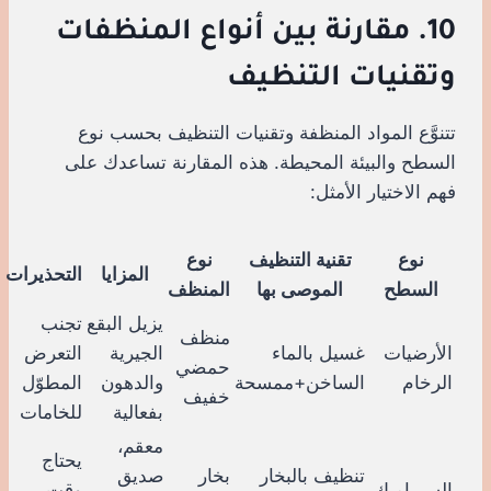
10. مقارنة بين أنواع المنظفات
وتقنيات التنظيف
تتنوَّع المواد المنظفة وتقنيات التنظيف بحسب نوع
السطح والبيئة المحيطة. هذه المقارنة تساعدك على
فهم الاختيار الأمثل:
نوع
تقنية التنظيف
نوع
المزايا
التحذيرات
السطح
الموصى بها
المنظف
يزيل البقع
تجنب
منظف
الأرضيات
غسيل بالماء
الجيرية
التعرض
حمضي
الرخام
الساخن+ممسحة
والدهون
المطوّل
خفيف
بفعالية
للخامات
معقم،
يحتاج
تنظيف بالبخار
بخار
صديق
السيراميك
وقت