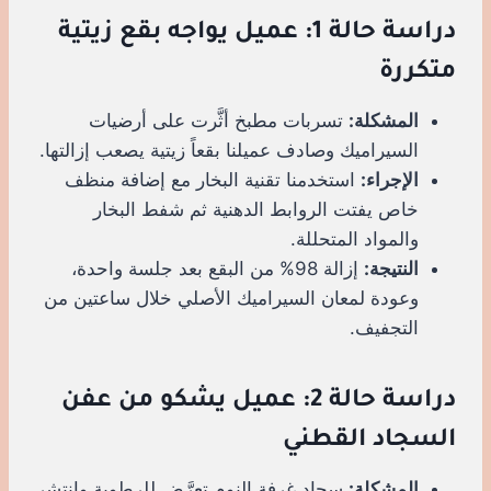
دراسة حالة 1: عميل يواجه بقع زيتية
متكررة
المشكلة:
تسربات مطبخ أثَّرت على أرضيات
السيراميك وصادف عميلنا بقعاً زيتية يصعب إزالتها.
الإجراء:
استخدمنا تقنية البخار مع إضافة منظف
خاص يفتت الروابط الدهنية ثم شفط البخار
والمواد المتحللة.
النتيجة:
إزالة 98% من البقع بعد جلسة واحدة،
وعودة لمعان السيراميك الأصلي خلال ساعتين من
التجفيف.
دراسة حالة 2: عميل يشكو من عفن
السجاد القطني
المشكلة:
سجاد غرفة النوم تعرَّض للرطوبة وانتشر