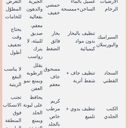
الأرضيات
غسيل بالماء
الجيرية
التعرض
حمضي
الرخام
الساخن+ممسحة
والدهون
المطوّل
خفيف
بفعالية
للخامات
معقم،
يحتاج
تنظيف بالبخار
بخار
صديق
السيراميك
وقت
بدون مواد
فائق
للبيئة، لا
والبورسلان
تجفيف
كيميائية
الضغط
يترك
أطول
رواسب
يقلل
مسحوق
لا يناسب
السجاد
تنظيف جاف +
الرطوبة
جاف
البقع
القطني
شفط أتربة
ويمنع نمو
معقم
الزيتية
العفن
يحافظ
تجنب
كريم
على ليونة
الانسكاب
الكنب
تنظيف يدوي +
مرطب
الجلد
فوق
الجلدي
تلميع
خاص
ويمنع
المنطقة
بالجلد
التشقق
الواسعة