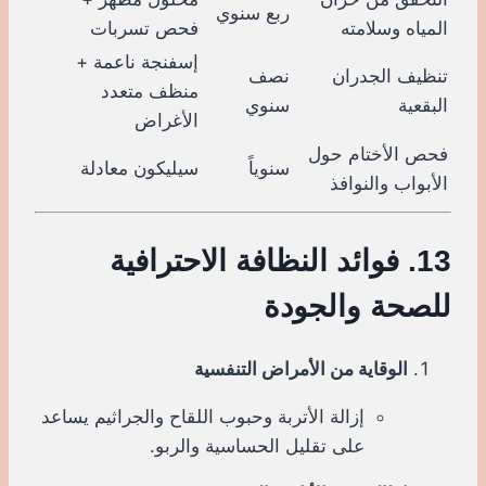
ربع سنوي
المياه وسلامته
فحص تسربات
إسفنجة ناعمة +
تنظيف الجدران
نصف
منظف متعدد
البقعية
سنوي
الأغراض
فحص الأختام حول
سنوياً
سيليكون معادلة
الأبواب والنوافذ
13. فوائد النظافة الاحترافية
للصحة والجودة
الوقاية من الأمراض التنفسية
إزالة الأتربة وحبوب اللقاح والجراثيم يساعد
على تقليل الحساسية والربو.