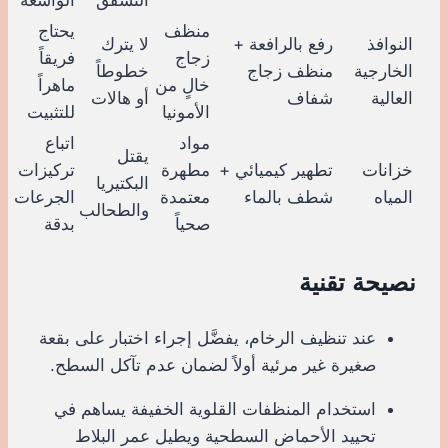
منظف
يحتاج
النوافذ
رفع بالرافعة +
لا يترك
زجاج
فريقاً
الخارجية
منظف زجاج
خطوطاً
خالٍ من
ماهراً
العالية
شفاف
أو هالات
الأمونيا
للتثبيت
مواد
اتباع
يقتل
خزانات
تطهير كيميائي +
مطهرة
تركيزات
البكتيريا
المياه
شطف بالماء
معتمدة
الجرعات
والطحالب
صحياً
بدقة
نصيحة تقنية
عند تنظيف الرخام، يفضَّل إجراء اختبار على بقعة
صغيرة غير مرئية أولاً لضمان عدم تآكل السطح.
استخدام المنظفات القلوية الخفيفة يساهم في
تحييد الأحماض السطحية ويطيل عمر البلاط