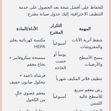
للحفاظ على أفضل نتيجة بعد الحصول على خدمة
التنظيف الاحترافية، إليك جدول صيانة مقترح:
التكرار
المهمة
الأداة/المادة
المقترح
شفط أتربة الأثاث
مكنسة كهربائية بفلتر
أسبوعياً
والمفروشات
HEPA
يومياً أو
مسح الأسطح
ممسحة ميكروفايبر +
حسب
والأرضيات
بخاخ معقم
الحاجة
فرشاة ناعمة +
تنظيف فلاتر المكيف
شهرياً
محلول صابون خفيف
رش معقم سريع
معقم عضوي خالٍ
للأسطح عالية
أسبوعياً
من الكحول
اللمس
التحقق من خزان
محلول مطهر +