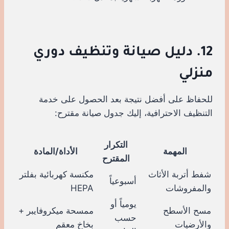
12. دليل صيانة وتنظيف دوري
منزلي
للحفاظ على أفضل نتيجة بعد الحصول على خدمة
التنظيف الاحترافية، إليك جدول صيانة مقترح:
التكرار
المهمة
الأداة/المادة
المقترح
شفط أتربة الأثاث
مكنسة كهربائية بفلتر
أسبوعياً
والمفروشات
HEPA
يومياً أو
مسح الأسطح
ممسحة ميكروفايبر +
حسب
والأرضيات
بخاخ معقم