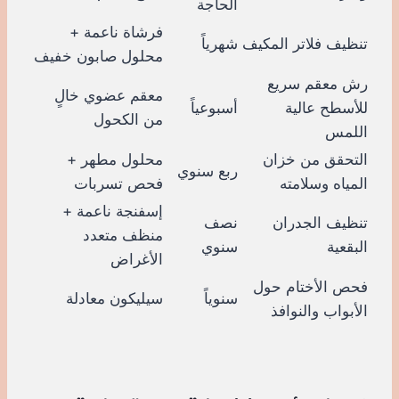
الحاجة
فرشاة ناعمة +
تنظيف فلاتر المكيف
شهرياً
محلول صابون خفيف
رش معقم سريع
معقم عضوي خالٍ
للأسطح عالية
أسبوعياً
من الكحول
اللمس
التحقق من خزان
محلول مطهر +
ربع سنوي
المياه وسلامته
فحص تسربات
إسفنجة ناعمة +
تنظيف الجدران
نصف
منظف متعدد
البقعية
سنوي
الأغراض
فحص الأختام حول
سنوياً
سيليكون معادلة
الأبواب والنوافذ