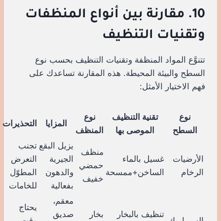
10. مقارنة بين أنواع المنظفات
وتقنيات التنظيف
تتنوَّع المواد المنظفة وتقنيات التنظيف بحسب نوع
السطح والبيئة المحيطة. هذه المقارنة تساعدك على
فهم الاختيار الأمثل:
نوع
تقنية التنظيف
نوع
المزايا
التحذيرات
السطح
الموصى بها
المنظف
يزيل البقع
تجنب
منظف
الأرضيات
غسيل بالماء
الجيرية
التعرض
حمضي
الرخام
الساخن+ممسحة
والدهون
المطوّل
خفيف
بفعالية
للخامات
معقم،
يحتاج
تنظيف بالبخار
بخار
صديق
السيراميك
وقت