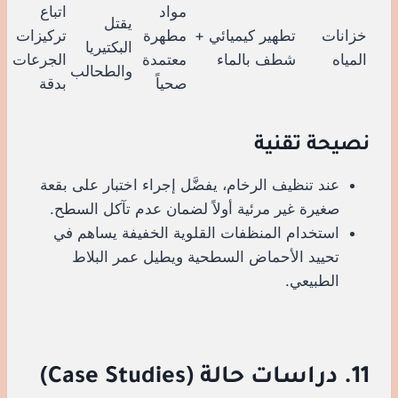
مواد
اتباع
يقتل
خزانات
تطهير كيميائي +
مطهرة
تركيزات
البكتيريا
المياه
شطف بالماء
معتمدة
الجرعات
والطحالب
صحياً
بدقة
نصيحة تقنية
عند تنظيف الرخام، يفضَّل إجراء اختبار على بقعة
صغيرة غير مرئية أولاً لضمان عدم تآكل السطح.
استخدام المنظفات القلوية الخفيفة يساهم في
تحييد الأحماض السطحية ويطيل عمر البلاط
الطبيعي.
11. دراسات حالة (Case Studies)