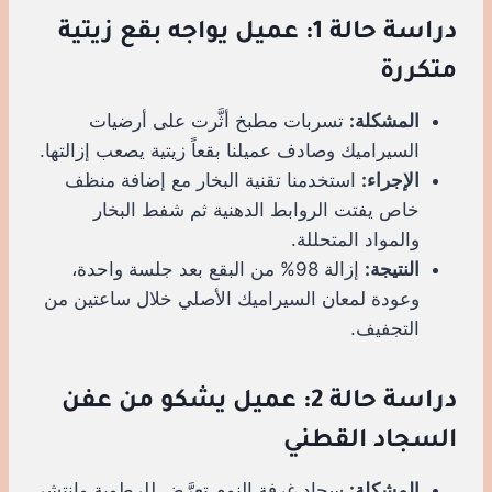
دراسة حالة 1: عميل يواجه بقع زيتية
متكررة
المشكلة:
تسربات مطبخ أثَّرت على أرضيات
السيراميك وصادف عميلنا بقعاً زيتية يصعب إزالتها.
الإجراء:
استخدمنا تقنية البخار مع إضافة منظف
خاص يفتت الروابط الدهنية ثم شفط البخار
والمواد المتحللة.
النتيجة:
إزالة 98% من البقع بعد جلسة واحدة،
وعودة لمعان السيراميك الأصلي خلال ساعتين من
التجفيف.
دراسة حالة 2: عميل يشكو من عفن
السجاد القطني
المشكلة:
سجاد غرفة النوم تعرَّض للرطوبة وانتشر