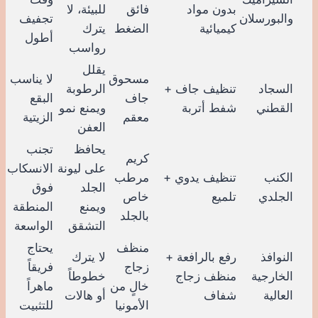
بدون مواد
فائق
للبيئة، لا
والبورسلان
تجفيف
كيميائية
الضغط
يترك
أطول
رواسب
يقلل
مسحوق
لا يناسب
السجاد
تنظيف جاف +
الرطوبة
جاف
البقع
القطني
شفط أتربة
ويمنع نمو
معقم
الزيتية
العفن
يحافظ
تجنب
كريم
على ليونة
الانسكاب
الكنب
تنظيف يدوي +
مرطب
الجلد
فوق
الجلدي
تلميع
خاص
ويمنع
المنطقة
بالجلد
التشقق
الواسعة
منظف
يحتاج
النوافذ
رفع بالرافعة +
لا يترك
زجاج
فريقاً
الخارجية
منظف زجاج
خطوطاً
خالٍ من
ماهراً
العالية
شفاف
أو هالات
الأمونيا
للتثبيت