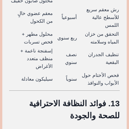
محلول صابون خفيف
رش معقم سريع
معقم عضوي خالٍ
للأسطح عالية
أسبوعياً
من الكحول
اللمس
التحقق من خزان
محلول مطهر +
ربع سنوي
المياه وسلامته
فحص تسربات
إسفنجة ناعمة +
تنظيف الجدران
نصف
منظف متعدد
البقعية
سنوي
الأغراض
فحص الأختام حول
سنوياً
سيليكون معادلة
الأبواب والنوافذ
13. فوائد النظافة الاحترافية
للصحة والجودة