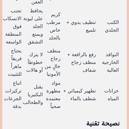
العفن
يحافظ
تجنب
كريم
على ليونة
الانسكاب
الكنب
تنظيف يدوي +
مرطب
الجلد
فوق
الجلدي
تلميع
خاص
ويمنع
المنطقة
بالجلد
التشقق
الواسعة
منظف
يحتاج
النوافذ
رفع بالرافعة +
لا يترك
زجاج
فريقاً
الخارجية
منظف زجاج
خطوطاً
خالٍ من
ماهراً
العالية
شفاف
أو هالات
الأمونيا
للتثبيت
مواد
اتباع
يقتل
خزانات
تطهير كيميائي +
مطهرة
تركيزات
البكتيريا
المياه
شطف بالماء
معتمدة
الجرعات
والطحالب
صحياً
بدقة
نصيحة تقنية