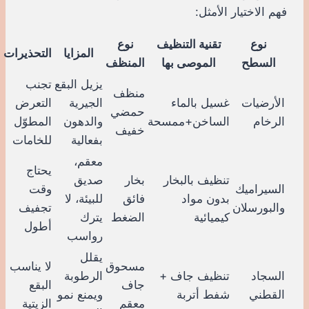
فهم الاختيار الأمثل:
نوع
تقنية التنظيف
نوع
المزايا
التحذيرات
السطح
الموصى بها
المنظف
يزيل البقع
تجنب
منظف
الأرضيات
غسيل بالماء
الجيرية
التعرض
حمضي
الرخام
الساخن+ممسحة
والدهون
المطوّل
خفيف
بفعالية
للخامات
معقم،
يحتاج
تنظيف بالبخار
بخار
صديق
السيراميك
وقت
بدون مواد
فائق
للبيئة، لا
والبورسلان
تجفيف
كيميائية
الضغط
يترك
أطول
رواسب
يقلل
مسحوق
لا يناسب
السجاد
تنظيف جاف +
الرطوبة
جاف
البقع
القطني
شفط أتربة
ويمنع نمو
معقم
الزيتية