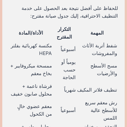
للحفاظ على أفضل نتيجة بعد الحصول على خدمة
التنظيف الاحترافية، إليك جدول صيانة مقترح:
التكرار
المهمة
الأداة/المادة
المقترح
شفط أتربة الأثاث
مكنسة كهربائية بفلتر
أسبوعياً
والمفروشات
HEPA
يومياً أو
مسح الأسطح
ممسحة ميكروفايبر +
حسب
والأرضيات
بخاخ معقم
الحاجة
فرشاة ناعمة +
تنظيف فلاتر المكيف
شهرياً
محلول صابون خفيف
رش معقم سريع
معقم عضوي خالٍ
للأسطح عالية
أسبوعياً
من الكحول
اللمس
التحقق من خزان
محلول مطهر +