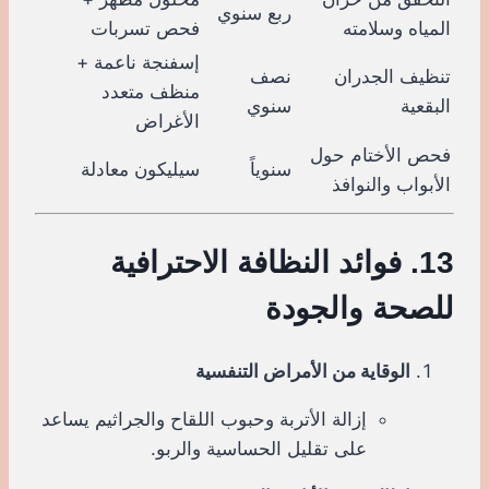
ربع سنوي
المياه وسلامته
فحص تسربات
إسفنجة ناعمة +
تنظيف الجدران
نصف
منظف متعدد
البقعية
سنوي
الأغراض
فحص الأختام حول
سنوياً
سيليكون معادلة
الأبواب والنوافذ
13. فوائد النظافة الاحترافية
للصحة والجودة
الوقاية من الأمراض التنفسية
إزالة الأتربة وحبوب اللقاح والجراثيم يساعد
على تقليل الحساسية والربو.