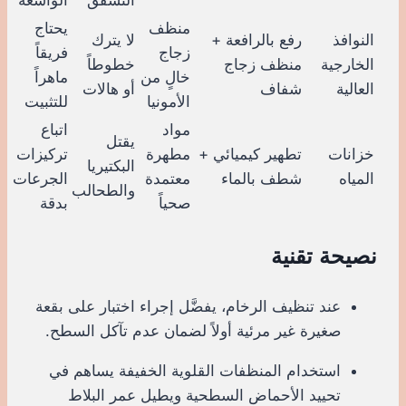
منظف
يحتاج
النوافذ
رفع بالرافعة +
لا يترك
زجاج
فريقاً
الخارجية
منظف زجاج
خطوطاً
خالٍ من
ماهراً
العالية
شفاف
أو هالات
الأمونيا
للتثبيت
مواد
اتباع
يقتل
خزانات
تطهير كيميائي +
مطهرة
تركيزات
البكتيريا
المياه
شطف بالماء
معتمدة
الجرعات
والطحالب
صحياً
بدقة
نصيحة تقنية
عند تنظيف الرخام، يفضَّل إجراء اختبار على بقعة
صغيرة غير مرئية أولاً لضمان عدم تآكل السطح.
استخدام المنظفات القلوية الخفيفة يساهم في
تحييد الأحماض السطحية ويطيل عمر البلاط