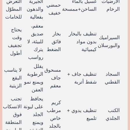
الأرضيات
غسيل بالماء
الجيرية
التعرض
حمضي
الرخام
الساخن+ممسحة
والدهون
المطوّل
خفيف
بفعالية
للخامات
معقم،
يحتاج
تنظيف بالبخار
بخار
صديق
السيراميك
وقت
بدون مواد
فائق
للبيئة، لا
والبورسلان
تجفيف
كيميائية
الضغط
يترك
أطول
رواسب
يقلل
مسحوق
لا يناسب
السجاد
تنظيف جاف +
الرطوبة
جاف
البقع
القطني
شفط أتربة
ويمنع نمو
معقم
الزيتية
العفن
يحافظ
تجنب
كريم
على ليونة
الانسكاب
الكنب
تنظيف يدوي +
مرطب
الجلد
فوق
الجلدي
تلميع
خاص
ويمنع
المنطقة
بالجلد
التشقق
الواسعة