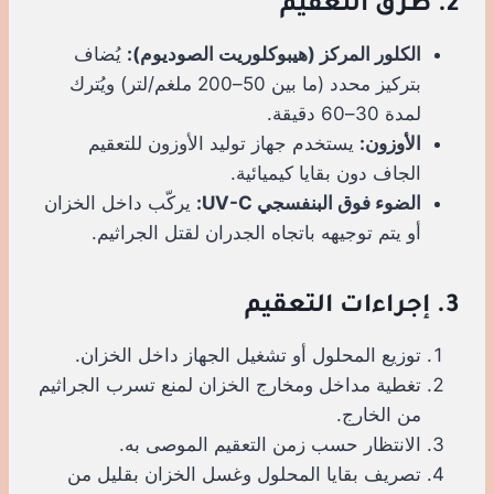
2. طرق التعقيم
الكلور المركز (هيبوكلوريت الصوديوم):
يُضاف
بتركيز محدد (ما بين 50–200 ملغم/لتر) ويُترك
لمدة 30–60 دقيقة.
الأوزون:
يستخدم جهاز توليد الأوزون للتعقيم
الجاف دون بقايا كيميائية.
الضوء فوق البنفسجي UV-C:
يركّب داخل الخزان
أو يتم توجيهه باتجاه الجدران لقتل الجراثيم.
3. إجراءات التعقيم
توزيع المحلول أو تشغيل الجهاز داخل الخزان.
تغطية مداخل ومخارج الخزان لمنع تسرب الجراثيم
من الخارج.
الانتظار حسب زمن التعقيم الموصى به.
تصريف بقايا المحلول وغسل الخزان بقليل من