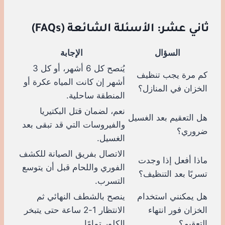
ثاني عشر: الأسئلة الشائعة (FAQs)
السؤال
الإجابة
يُنصح كل 6 أشهر، أو كل 3
كم مرة يجب تنظيف
أشهر إن كانت المياه عكرة أو
الخزان في المنازل؟
المنطقة ساحلية.
نعم، لضمان قتل البكتيريا
هل التعقيم بعد الغسيل
والفيروسات التي قد تبقى بعد
ضروري؟
الغسيل.
الاتصال بفريق الصيانة للكشف
ماذا أفعل إذا وجدت
الفوري واللحام قبل أن يتوسع
تسربًا بعد التنظيف؟
التسرب.
هل يمكنني استخدام
ينصح بالشطف النهائي ثم
الخزان فور انتهاء
الانتظار 1-2 ساعة حتى يتبخر
التعقيم؟
الكلور تمامًا.