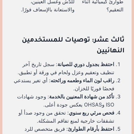
طوارئ كيميائية أثناء
للدُّش وغسل العينين،
التعقيم؟
والاستعانة بالإسعاف فورًا.
ثالث عشر: توصيات للمستخدمين
النهائيين
احتفظ بجدول دوري للصيانة
: سجل تاريخ آخر
تنظيف وتعقيم وعزل ولحام في ورقة أو تطبيق.
راقب لون الماء وطعمه ورائحته
: أي تغير يستدعي
فحصًا فوريًا للخزان.
تأكد من شهادة المعنيين بالخدمة
: وجود شهادات
ISO وOHSAS يعكس جودة أعلى.
فحص مرئي ربع سنوي
: تحقق من وجود صدأ أو
تشققات خارجية لمنع تفاقم المشكلة.
احتفظ بأرقام الطوارئ
: فريق متخصص للرد