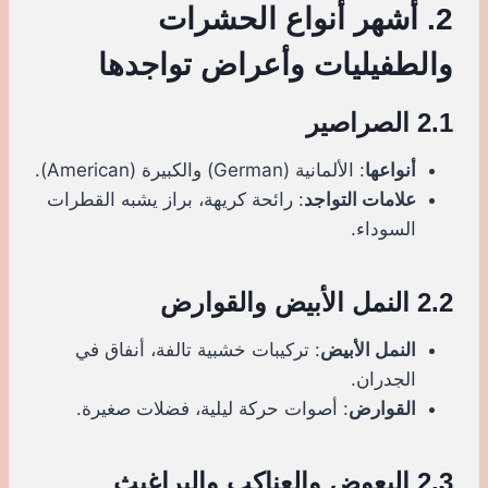
2. أشهر أنواع الحشرات
والطفيليات وأعراض تواجدها
2.1 الصراصير
أنواعها
: الألمانية (German) والكبيرة (American).
علامات التواجد
: رائحة كريهة، براز يشبه القطرات
السوداء.
2.2 النمل الأبيض والقوارض
النمل الأبيض
: تركيبات خشبية تالفة، أنفاق في
الجدران.
القوارض
: أصوات حركة ليلية، فضلات صغيرة.
2.3 البعوض والعناكب والبراغيث