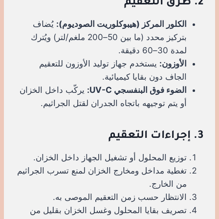
2. طرق التعقيم
الكلور المركز (هيبوكلوريت الصوديوم):
يُضاف
بتركيز محدد (ما بين 50–200 ملغم/لتر) ويُترك
لمدة 30–60 دقيقة.
الأوزون:
يستخدم جهاز توليد الأوزون للتعقيم
الجاف دون بقايا كيميائية.
الضوء فوق البنفسجي UV-C:
يركّب داخل الخزان
أو يتم توجيهه باتجاه الجدران لقتل الجراثيم.
3. إجراءات التعقيم
توزيع المحلول أو تشغيل الجهاز داخل الخزان.
تغطية مداخل ومخارج الخزان لمنع تسرب الجراثيم
من الخارج.
الانتظار حسب زمن التعقيم الموصى به.
تصريف بقايا المحلول وغسل الخزان بقليل من