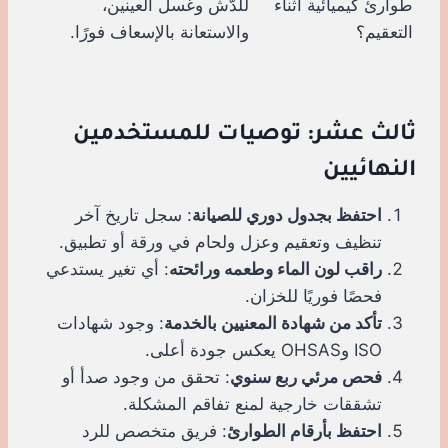
طوارئ كيميائية أثناء
للدُّش وغسل العينين،
التعقيم؟
والاستعانة بالإسعاف فورًا.
ثالث عشر: توصيات للمستخدمين
النهائيين
احتفظ بجدول دوري للصيانة
: سجل تاريخ آخر
تنظيف وتعقيم وعزل ولحام في ورقة أو تطبيق.
راقب لون الماء وطعمه ورائحته
: أي تغير يستدعي
فحصًا فوريًا للخزان.
تأكد من شهادة المعنيين بالخدمة
: وجود شهادات
ISO وOHSAS يعكس جودة أعلى.
فحص مرئي ربع سنوي
: تحقق من وجود صدأ أو
تشققات خارجية لمنع تفاقم المشكلة.
احتفظ بأرقام الطوارئ
: فريق متخصص للرد