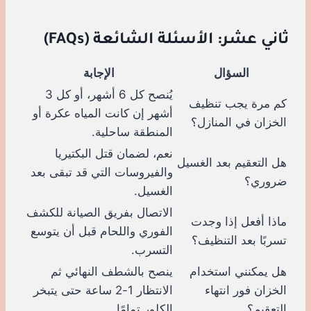
ثاني عشر: الأسئلة الشائعة (FAQs)
السؤال
الإجابة
يُنصح كل 6 أشهر، أو كل 3
كم مرة يجب تنظيف
أشهر إن كانت المياه عكرة أو
الخزان في المنازل؟
المنطقة ساحلية.
نعم، لضمان قتل البكتيريا
هل التعقيم بعد الغسيل
والفيروسات التي قد تبقى بعد
ضروري؟
الغسيل.
الاتصال بفريق الصيانة للكشف
ماذا أفعل إذا وجدت
الفوري واللحام قبل أن يتوسع
تسربًا بعد التنظيف؟
التسرب.
هل يمكنني استخدام
ينصح بالشطف النهائي ثم
الخزان فور انتهاء
الانتظار 1-2 ساعة حتى يتبخر
التعقيم؟
الكلور تمامًا.