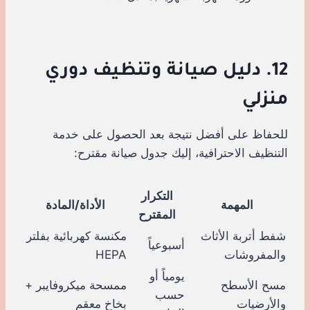
12. دليل صيانة وتنظيف دوري
منزلي
للحفاظ على أفضل نتيجة بعد الحصول على خدمة
التنظيف الاحترافية، إليك جدول صيانة مقترح:
التكرار
المهمة
الأداة/المادة
المقترح
شفط أتربة الأثاث
مكنسة كهربائية بفلتر
أسبوعياً
والمفروشات
HEPA
يومياً أو
مسح الأسطح
ممسحة ميكروفايبر +
حسب
والأرضيات
بخاخ معقم