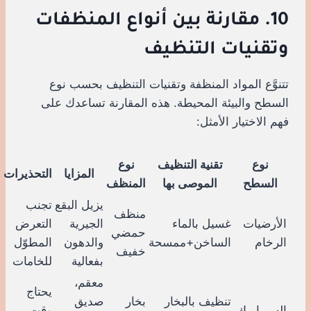
10. مقارنة بين أنواع المنظفات
وتقنيات التنظيف
تتنوَّع المواد المنظفة وتقنيات التنظيف بحسب نوع
السطح والبيئة المحيطة. هذه المقارنة تساعدك على
فهم الاختيار الأمثل:
نوع
تقنية التنظيف
نوع
المزايا
التحذيرات
السطح
الموصى بها
المنظف
يزيل البقع
تجنب
منظف
الأرضيات
غسيل بالماء
الجيرية
التعرض
حمضي
الرخام
الساخن+ممسحة
والدهون
المطوّل
خفيف
بفعالية
للخامات
معقم،
يحتاج
تنظيف بالبخار
بخار
صديق
السيراميك
وقت