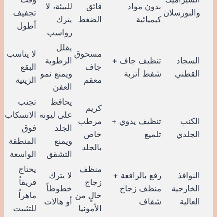
بدون مواد
فائق
للبيئة، لا
والبورسلان
تجفيف
كيميائية
الضغط
يترك
أطول
رواسب
يقلل
مسحوق
لا يناسب
السجاد
تنظيف جاف +
الرطوبة
جاف
البقع
القطني
شفط أتربة
ويمنع نمو
معقم
الزيتية
العفن
يحافظ
تجنب
كريم
على ليونة
الانسكاب
الكنب
تنظيف يدوي +
مرطب
الجلد
فوق
الجلدي
تلميع
خاص
ويمنع
المنطقة
بالجلد
التشقق
الواسعة
منظف
يحتاج
النوافذ
رفع بالرافعة +
لا يترك
زجاج
فريقاً
الخارجية
منظف زجاج
خطوطاً
خالٍ من
ماهراً
العالية
شفاف
أو هالات
الأمونيا
للتثبيت