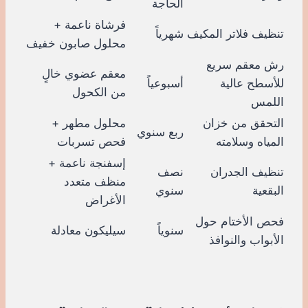
الحاجة
فرشاة ناعمة +
تنظيف فلاتر المكيف
شهرياً
محلول صابون خفيف
رش معقم سريع
معقم عضوي خالٍ
للأسطح عالية
أسبوعياً
من الكحول
اللمس
التحقق من خزان
محلول مطهر +
ربع سنوي
المياه وسلامته
فحص تسربات
إسفنجة ناعمة +
تنظيف الجدران
نصف
منظف متعدد
البقعية
سنوي
الأغراض
فحص الأختام حول
سنوياً
سيليكون معادلة
الأبواب والنوافذ