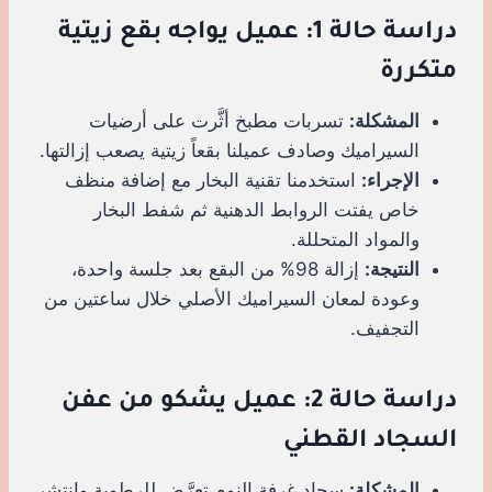
دراسة حالة 1: عميل يواجه بقع زيتية
متكررة
المشكلة:
تسربات مطبخ أثَّرت على أرضيات
السيراميك وصادف عميلنا بقعاً زيتية يصعب إزالتها.
الإجراء:
استخدمنا تقنية البخار مع إضافة منظف
خاص يفتت الروابط الدهنية ثم شفط البخار
والمواد المتحللة.
النتيجة:
إزالة 98% من البقع بعد جلسة واحدة،
وعودة لمعان السيراميك الأصلي خلال ساعتين من
التجفيف.
دراسة حالة 2: عميل يشكو من عفن
السجاد القطني
المشكلة:
سجاد غرفة النوم تعرَّض للرطوبة وانتشر