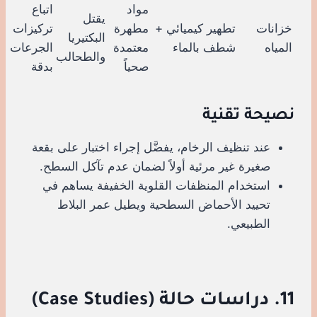
مواد
اتباع
يقتل
خزانات
تطهير كيميائي +
مطهرة
تركيزات
البكتيريا
المياه
شطف بالماء
معتمدة
الجرعات
والطحالب
صحياً
بدقة
نصيحة تقنية
عند تنظيف الرخام، يفضَّل إجراء اختبار على بقعة
صغيرة غير مرئية أولاً لضمان عدم تآكل السطح.
استخدام المنظفات القلوية الخفيفة يساهم في
تحييد الأحماض السطحية ويطيل عمر البلاط
الطبيعي.
11. دراسات حالة (Case Studies)