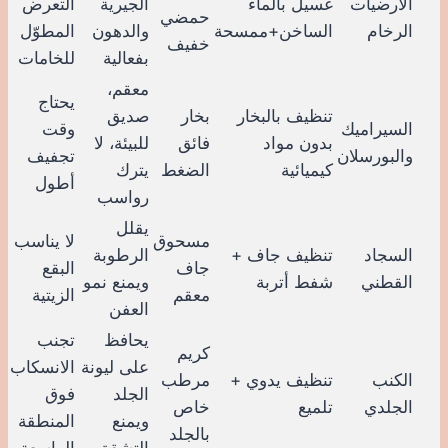
الأرضيات
غسيل بالماء
الجيرية
التعرض
حمضي
الرخام
الساخن+ممسحة
والدهون
المطوّل
خفيف
بفعالية
للخامات
معقم،
يحتاج
تنظيف بالبخار
بخار
صديق
السيراميك
وقت
بدون مواد
فائق
للبيئة، لا
والبورسلان
تجفيف
كيميائية
الضغط
يترك
أطول
رواسب
يقلل
مسحوق
لا يناسب
السجاد
تنظيف جاف +
الرطوبة
جاف
البقع
القطني
شفط أتربة
ويمنع نمو
معقم
الزيتية
العفن
يحافظ
تجنب
كريم
على ليونة
الانسكاب
الكنب
تنظيف يدوي +
مرطب
الجلد
فوق
الجلدي
تلميع
خاص
ويمنع
المنطقة
بالجلد
التشقق
الواسعة