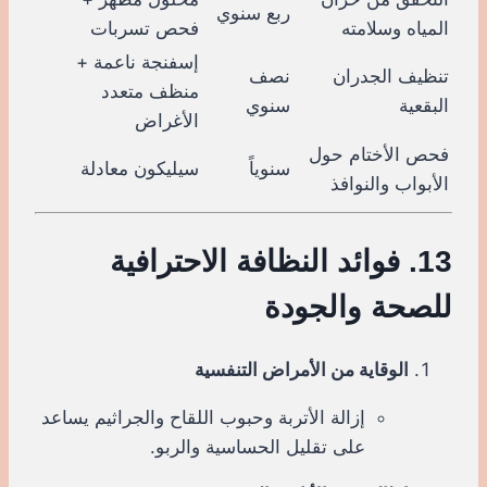
ربع سنوي
المياه وسلامته
فحص تسربات
إسفنجة ناعمة +
تنظيف الجدران
نصف
منظف متعدد
البقعية
سنوي
الأغراض
فحص الأختام حول
سنوياً
سيليكون معادلة
الأبواب والنوافذ
13. فوائد النظافة الاحترافية
للصحة والجودة
الوقاية من الأمراض التنفسية
إزالة الأتربة وحبوب اللقاح والجراثيم يساعد
على تقليل الحساسية والربو.