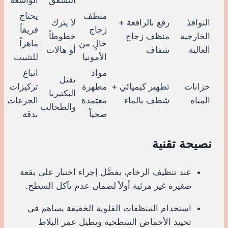
منظف
يحتاج
النوافذ
رفع بالرافعة +
لا يترك
زجاج
فريقاً
الخارجية
منظف زجاج
خطوطاً
خالٍ من
ماهراً
العالية
شفاف
أو هالات
الأمونيا
للتثبيت
مواد
اتباع
يقتل
خزانات
تطهير كيميائي +
مطهرة
تركيزات
البكتيريا
المياه
شطف بالماء
معتمدة
الجرعات
والطحالب
صحياً
بدقة
نصيحة تقنية
عند تنظيف الرخام، يفضَّل إجراء اختبار على بقعة
صغيرة غير مرئية أولاً لضمان عدم تآكل السطح.
استخدام المنظفات القلوية الخفيفة يساهم في
تحييد الأحماض السطحية ويطيل عمر البلاط