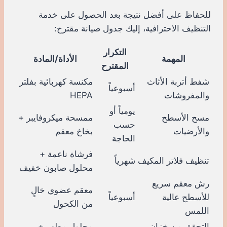
للحفاظ على أفضل نتيجة بعد الحصول على خدمة
التنظيف الاحترافية، إليك جدول صيانة مقترح:
التكرار
المهمة
الأداة/المادة
المقترح
شفط أتربة الأثاث
مكنسة كهربائية بفلتر
أسبوعياً
والمفروشات
HEPA
يومياً أو
مسح الأسطح
ممسحة ميكروفايبر +
حسب
والأرضيات
بخاخ معقم
الحاجة
فرشاة ناعمة +
تنظيف فلاتر المكيف
شهرياً
محلول صابون خفيف
رش معقم سريع
معقم عضوي خالٍ
للأسطح عالية
أسبوعياً
من الكحول
اللمس
التحقق من خزان
محلول مطهر +