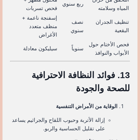
ربع سنوي
المياه وسلامته
فحص تسربات
إسفنجة ناعمة +
تنظيف الجدران
نصف
منظف متعدد
البقعية
سنوي
الأغراض
فحص الأختام حول
سنوياً
سيليكون معادلة
الأبواب والنوافذ
13. فوائد النظافة الاحترافية
للصحة والجودة
الوقاية من الأمراض التنفسية
إزالة الأتربة وحبوب اللقاح والجراثيم يساعد
على تقليل الحساسية والربو.