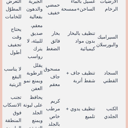
الأرضيات
غسيل بالماء
الجيرية
التعرض
حمضي
الرخام
الساخن+ممسحة
والدهون
المطوّل
خفيف
بفعالية
للخامات
معقم،
يحتاج
تنظيف بالبخار
بخار
صديق
السيراميك
وقت
بدون مواد
فائق
للبيئة، لا
والبورسلان
تجفيف
كيميائية
الضغط
يترك
أطول
رواسب
يقلل
مسحوق
لا يناسب
السجاد
تنظيف جاف +
الرطوبة
جاف
البقع
القطني
شفط أتربة
ويمنع نمو
معقم
الزيتية
العفن
يحافظ
تجنب
كريم
على ليونة
الانسكاب
الكنب
تنظيف يدوي +
مرطب
الجلد
فوق
الجلدي
تلميع
خاص
ويمنع
المنطقة
بالجلد
التشقق
الواسعة