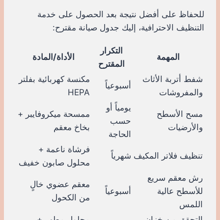
للحفاظ على أفضل نتيجة بعد الحصول على خدمة
التنظيف الاحترافية، إليك جدول صيانة مقترح:
التكرار
المهمة
الأداة/المادة
المقترح
شفط أتربة الأثاث
مكنسة كهربائية بفلتر
أسبوعياً
والمفروشات
HEPA
يومياً أو
مسح الأسطح
ممسحة ميكروفايبر +
حسب
والأرضيات
بخاخ معقم
الحاجة
فرشاة ناعمة +
تنظيف فلاتر المكيف
شهرياً
محلول صابون خفيف
رش معقم سريع
معقم عضوي خالٍ
للأسطح عالية
أسبوعياً
من الكحول
اللمس
التحقق من خزان
محلول مطهر +