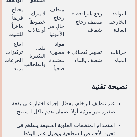
منظف
يحتاج
النوافذ
رفع بالرافعة +
لا يترك
زجاج
فريقاً
الخارجية
منظف زجاج
خطوطاً
خالٍ من
ماهراً
العالية
شفاف
أو هالات
الأمونيا
للتثبيت
مواد
اتباع
يقتل
خزانات
تطهير كيميائي +
مطهرة
تركيزات
البكتيريا
المياه
شطف بالماء
معتمدة
الجرعات
والطحالب
صحياً
بدقة
نصيحة تقنية
عند تنظيف الرخام، يفضَّل إجراء اختبار على بقعة
صغيرة غير مرئية أولاً لضمان عدم تآكل السطح.
استخدام المنظفات القلوية الخفيفة يساهم في
تحييد الأحماض السطحية ويطيل عمر البلاط