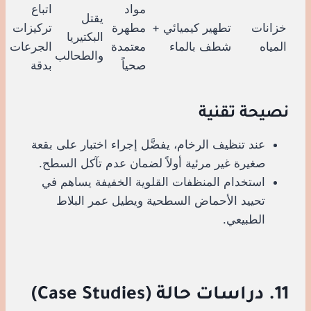
مواد
اتباع
يقتل
خزانات
تطهير كيميائي +
مطهرة
تركيزات
البكتيريا
المياه
شطف بالماء
معتمدة
الجرعات
والطحالب
صحياً
بدقة
نصيحة تقنية
عند تنظيف الرخام، يفضَّل إجراء اختبار على بقعة
صغيرة غير مرئية أولاً لضمان عدم تآكل السطح.
استخدام المنظفات القلوية الخفيفة يساهم في
تحييد الأحماض السطحية ويطيل عمر البلاط
الطبيعي.
11. دراسات حالة (Case Studies)