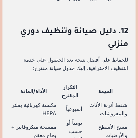
12. دليل صيانة وتنظيف دوري
منزلي
للحفاظ على أفضل نتيجة بعد الحصول على خدمة
التنظيف الاحترافية، إليك جدول صيانة مقترح:
التكرار
المهمة
الأداة/المادة
المقترح
شفط أتربة الأثاث
مكنسة كهربائية بفلتر
أسبوعياً
والمفروشات
HEPA
يومياً أو
مسح الأسطح
ممسحة ميكروفايبر +
حسب
والأرضيات
بخاخ معقم