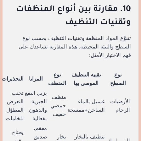
10. مقارنة بين أنواع المنظفات
وتقنيات التنظيف
تتنوَّع المواد المنظفة وتقنيات التنظيف بحسب نوع
السطح والبيئة المحيطة. هذه المقارنة تساعدك على
فهم الاختيار الأمثل:
نوع
تقنية التنظيف
نوع
المزايا
التحذيرات
السطح
الموصى بها
المنظف
يزيل البقع
تجنب
منظف
الأرضيات
غسيل بالماء
الجيرية
التعرض
حمضي
الرخام
الساخن+ممسحة
والدهون
المطوّل
خفيف
بفعالية
للخامات
معقم،
يحتاج
تنظيف بالبخار
بخار
صديق
السيراميك
وقت