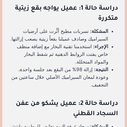
دراسة حالة 1: عميل يواجه بقع زيتية
متكررة
المشكلة:
تسربات مطبخ أثَّرت على أرضيات
السيراميك وصادف عميلنا بقعاً زيتية يصعب إزالتها.
الإجراء:
استخدمنا تقنية البخار مع إضافة منظف
خاص يفتت الروابط الدهنية ثم شفط البخار
والمواد المتحللة.
النتيجة:
إزالة 98% من البقع بعد جلسة واحدة،
وعودة لمعان السيراميك الأصلي خلال ساعتين من
التجفيف.
دراسة حالة 2: عميل يشكو من عفن
السجاد القطني
المشكلة:
سجاد غرفة النوم تعرَّض للرطوبة وانتشر