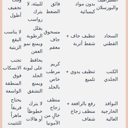
بدون مواد
فائق
للبيئة، لا
والبورسلان
تجفيف
كيميائية
الضغط
يترك
أطول
رواسب
يقلل
مسحوق
لا يناسب
السجاد
تنظيف جاف +
الرطوبة
جاف
البقع
القطني
شفط أتربة
ويمنع نمو
معقم
الزيتية
العفن
يحافظ
تجنب
كريم
على ليونة
الانسكاب
الكنب
تنظيف يدوي +
مرطب
الجلد
فوق
الجلدي
تلميع
خاص
ويمنع
المنطقة
بالجلد
التشقق
الواسعة
منظف
يحتاج
النوافذ
رفع بالرافعة +
لا يترك
زجاج
فريقاً
الخارجية
منظف زجاج
خطوطاً
خالٍ من
ماهراً
العالية
شفاف
أو هالات
الأمونيا
للتثبيت