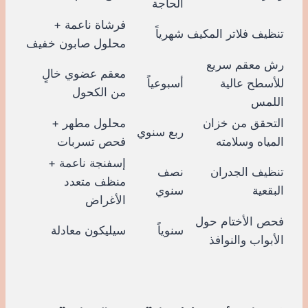
الحاجة
فرشاة ناعمة +
تنظيف فلاتر المكيف
شهرياً
محلول صابون خفيف
رش معقم سريع
معقم عضوي خالٍ
للأسطح عالية
أسبوعياً
من الكحول
اللمس
التحقق من خزان
محلول مطهر +
ربع سنوي
المياه وسلامته
فحص تسربات
إسفنجة ناعمة +
تنظيف الجدران
نصف
منظف متعدد
البقعية
سنوي
الأغراض
فحص الأختام حول
سنوياً
سيليكون معادلة
الأبواب والنوافذ