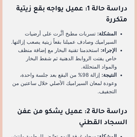
دراسة حالة 1: عميل يواجه بقع زيتية
متكررة
المشكلة:
تسربات مطبخ أثَّرت على أرضيات
السيراميك وصادف عميلنا بقعاً زيتية يصعب إزالتها.
الإجراء:
استخدمنا تقنية البخار مع إضافة منظف
خاص يفتت الروابط الدهنية ثم شفط البخار
والمواد المتحللة.
النتيجة:
إزالة 98% من البقع بعد جلسة واحدة،
وعودة لمعان السيراميك الأصلي خلال ساعتين من
التجفيف.
دراسة حالة 2: عميل يشكو من عفن
السجاد القطني
المشكلة:
سجاد غرفة النوم تعرَّض للرطوبة وانتشر