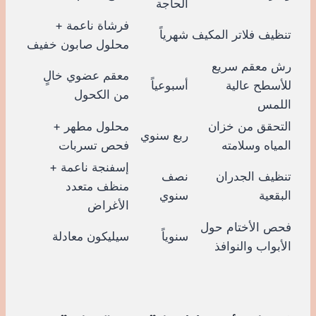
الحاجة
فرشاة ناعمة +
تنظيف فلاتر المكيف
شهرياً
محلول صابون خفيف
رش معقم سريع
معقم عضوي خالٍ
للأسطح عالية
أسبوعياً
من الكحول
اللمس
التحقق من خزان
محلول مطهر +
ربع سنوي
المياه وسلامته
فحص تسربات
إسفنجة ناعمة +
تنظيف الجدران
نصف
منظف متعدد
البقعية
سنوي
الأغراض
فحص الأختام حول
سنوياً
سيليكون معادلة
الأبواب والنوافذ