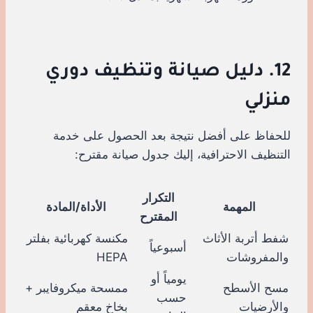
12. دليل صيانة وتنظيف دوري
منزلي
للحفاظ على أفضل نتيجة بعد الحصول على خدمة
التنظيف الاحترافية، إليك جدول صيانة مقترح:
التكرار
المهمة
الأداة/المادة
المقترح
شفط أتربة الأثاث
مكنسة كهربائية بفلتر
أسبوعياً
والمفروشات
HEPA
يومياً أو
مسح الأسطح
ممسحة ميكروفايبر +
حسب
والأرضيات
بخاخ معقم