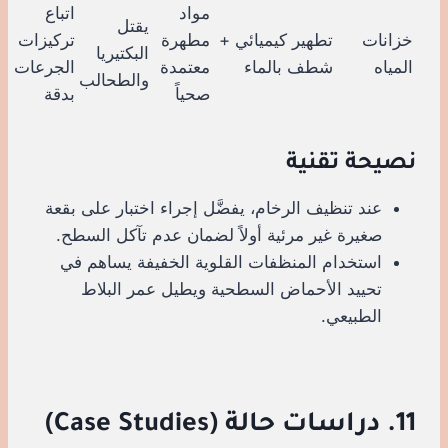
مواد
اتباع
يقتل
خزانات
تطهير كيميائي +
مطهرة
تركيزات
البكتيريا
المياه
شطف بالماء
معتمدة
الجرعات
والطحالب
صحياً
بدقة
نصيحة تقنية
عند تنظيف الرخام، يفضَّل إجراء اختبار على بقعة
صغيرة غير مرئية أولاً لضمان عدم تآكل السطح.
استخدام المنظفات القلوية الخفيفة يساهم في
تحييد الأحماض السطحية ويطيل عمر البلاط
الطبيعي.
11. دراسات حالة (Case Studies)