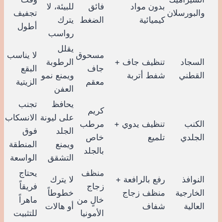
بدون مواد
فائق
للبيئة، لا
والبورسلان
تجفيف
كيميائية
الضغط
يترك
أطول
رواسب
يقلل
مسحوق
لا يناسب
السجاد
تنظيف جاف +
الرطوبة
جاف
البقع
القطني
شفط أتربة
ويمنع نمو
معقم
الزيتية
العفن
يحافظ
تجنب
كريم
على ليونة
الانسكاب
الكنب
تنظيف يدوي +
مرطب
الجلد
فوق
الجلدي
تلميع
خاص
ويمنع
المنطقة
بالجلد
التشقق
الواسعة
منظف
يحتاج
النوافذ
رفع بالرافعة +
لا يترك
زجاج
فريقاً
الخارجية
منظف زجاج
خطوطاً
خالٍ من
ماهراً
العالية
شفاف
أو هالات
الأمونيا
للتثبيت