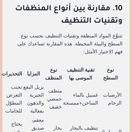
10. مقارنة بين أنواع المنظفات
وتقنيات التنظيف
تتنوَّع المواد المنظفة وتقنيات التنظيف بحسب نوع
السطح والبيئة المحيطة. هذه المقارنة تساعدك على
فهم الاختيار الأمثل:
نوع
تقنية التنظيف
نوع
المزايا
التحذيرات
السطح
الموصى بها
المنظف
يزيل البقع
تجنب
منظف
الأرضيات
غسيل بالماء
الجيرية
التعرض
حمضي
الرخام
الساخن+ممسحة
والدهون
المطوّل
خفيف
بفعالية
للخامات
معقم،
يحتاج
تنظيف بالبخار
بخار
صديق
السيراميك
وقت