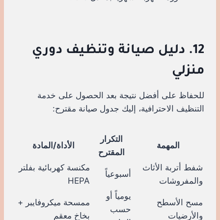
12. دليل صيانة وتنظيف دوري
منزلي
للحفاظ على أفضل نتيجة بعد الحصول على خدمة
التنظيف الاحترافية، إليك جدول صيانة مقترح:
التكرار
المهمة
الأداة/المادة
المقترح
شفط أتربة الأثاث
مكنسة كهربائية بفلتر
أسبوعياً
والمفروشات
HEPA
يومياً أو
مسح الأسطح
ممسحة ميكروفايبر +
حسب
والأرضيات
بخاخ معقم