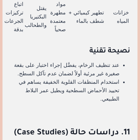
مواد
اتباع
يقتل
خزانات
تطهير كيميائي +
مطهرة
تركيزات
البكتيريا
المياه
شطف بالماء
معتمدة
الجرعات
والطحالب
صحياً
بدقة
نصيحة تقنية
عند تنظيف الرخام، يفضَّل إجراء اختبار على بقعة
صغيرة غير مرئية أولاً لضمان عدم تآكل السطح.
استخدام المنظفات القلوية الخفيفة يساهم في
تحييد الأحماض السطحية ويطيل عمر البلاط
الطبيعي.
11. دراسات حالة (Case Studies)