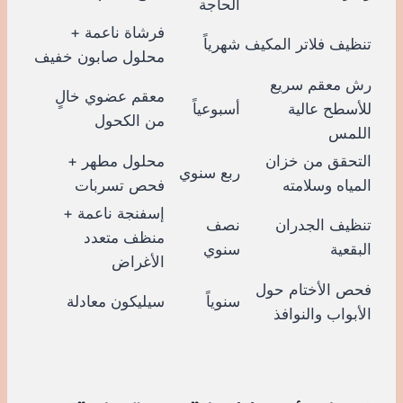
الحاجة
فرشاة ناعمة +
تنظيف فلاتر المكيف
شهرياً
محلول صابون خفيف
رش معقم سريع
معقم عضوي خالٍ
للأسطح عالية
أسبوعياً
من الكحول
اللمس
التحقق من خزان
محلول مطهر +
ربع سنوي
المياه وسلامته
فحص تسربات
إسفنجة ناعمة +
تنظيف الجدران
نصف
منظف متعدد
البقعية
سنوي
الأغراض
فحص الأختام حول
سنوياً
سيليكون معادلة
الأبواب والنوافذ