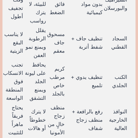
بدون مواد
فائق
للبيئة، لا
والبورسلان
تجفيف
كيميائية
الضغط
يترك
أطول
رواسب
يقلل
مسحوق
لا يناسب
السجاد
تنظيف جاف +
الرطوبة
جاف
البقع
القطني
شفط أتربة
ويمنع نمو
معقم
الزيتية
العفن
يحافظ
تجنب
كريم
على ليونة
الانسكاب
الكنب
تنظيف يدوي +
مرطب
الجلد
فوق
الجلدي
تلميع
خاص
ويمنع
المنطقة
بالجلد
التشقق
الواسعة
منظف
يحتاج
النوافذ
رفع بالرافعة +
لا يترك
زجاج
فريقاً
الخارجية
منظف زجاج
خطوطاً
خالٍ من
ماهراً
العالية
شفاف
أو هالات
الأمونيا
للتثبيت