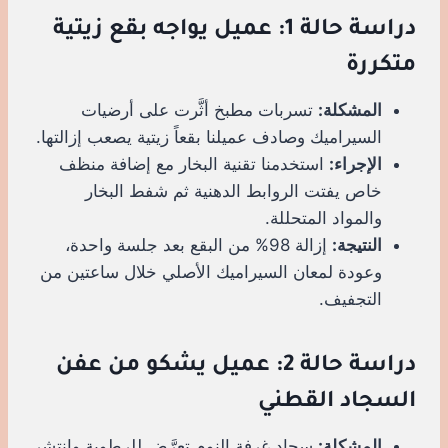
دراسة حالة 1: عميل يواجه بقع زيتية
متكررة
المشكلة:
تسربات مطبخ أثَّرت على أرضيات
السيراميك وصادف عميلنا بقعاً زيتية يصعب إزالتها.
الإجراء:
استخدمنا تقنية البخار مع إضافة منظف
خاص يفتت الروابط الدهنية ثم شفط البخار
والمواد المتحللة.
النتيجة:
إزالة 98% من البقع بعد جلسة واحدة،
وعودة لمعان السيراميك الأصلي خلال ساعتين من
التجفيف.
دراسة حالة 2: عميل يشكو من عفن
السجاد القطني
المشكلة:
سجاد غرفة النوم تعرَّض للرطوبة وانتشر