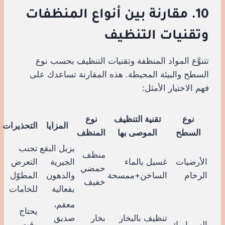
10. مقارنة بين أنواع المنظفات
وتقنيات التنظيف
تتنوَّع المواد المنظفة وتقنيات التنظيف بحسب نوع
السطح والبيئة المحيطة. هذه المقارنة تساعدك على
فهم الاختيار الأمثل:
نوع
تقنية التنظيف
نوع
المزايا
التحذيرات
السطح
الموصى بها
المنظف
يزيل البقع
تجنب
منظف
الأرضيات
غسيل بالماء
الجيرية
التعرض
حمضي
الرخام
الساخن+ممسحة
والدهون
المطوّل
خفيف
بفعالية
للخامات
معقم،
يحتاج
تنظيف بالبخار
بخار
صديق
السيراميك
وقت